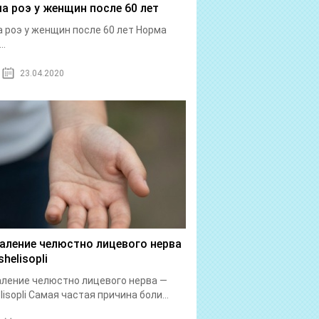
а роэ у женщин после 60 лет
 роэ у женщин после 60 лет Норма
..
23.04.2020
аление челюстно лицевого нерва
helisopli
ление челюстно лицевого нерва —
lisopli Самая частая причина боли...