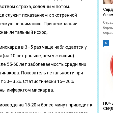
увством страха, холодным потом.
Серд
а служит показанием к экстренной
бере
Сердц
ческую реанимацию. При неоказании
бере
жен летальный исход.
сердц
0
 миокарда в 3–5 раз чаще наблюдается у
 (на 10 лет раньше, чем у женщин)
ле 55-60 лет заболеваемость среди лиц
динакова. Показатель летальности при
ет 30—35%. Статистически 15—20%
ены инфарктом миокарда.
ПОЧ
окарда на 15-20 и более минут приводит к
СЕРД