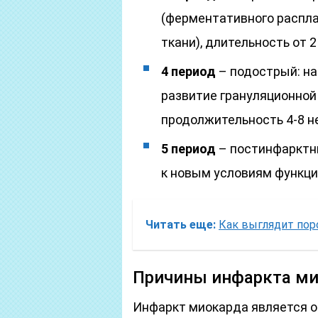
(ферментативного распл
ткани), длительность от 2
4 период
– подострый: на
развитие грануляционной 
продолжительность 4-8 н
5 период
– постинфарктны
к новым условиям функци
Читать еще:
Как выглядит пор
Причины инфаркта м
Инфаркт миокарда является о