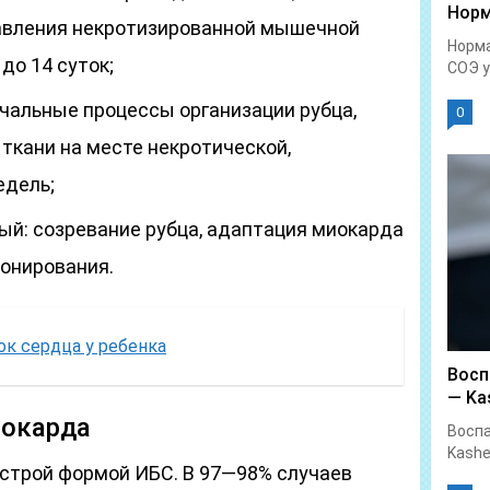
Норм
авления некротизированной мышечной
Норма
 до 14 суток;
СОЭ у.
чальные процессы организации рубца,
0
ткани на месте некротической,
едель;
й: созревание рубца, адаптация миокарда
онирования.
ок сердца у ребенка
Восп
— Kas
иокарда
Воспа
Kashe
строй формой ИБС. В 97—98% случаев