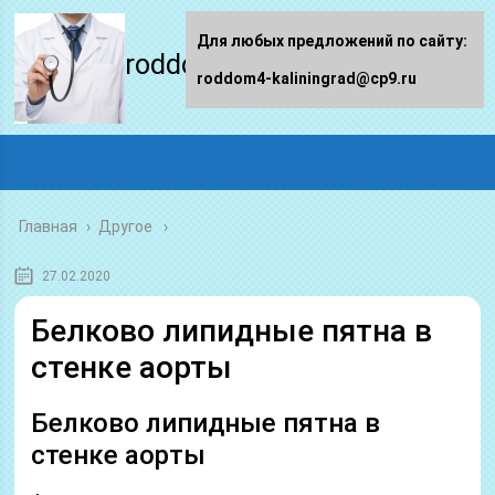
Для любых предложений по сайту:
roddom4-kaliningrad.ru
roddom4-kaliningrad@cp9.ru
Главная
›
Другое
27.02.2020
Белково липидные пятна в
стенке аорты
Белково липидные пятна в
стенке аорты