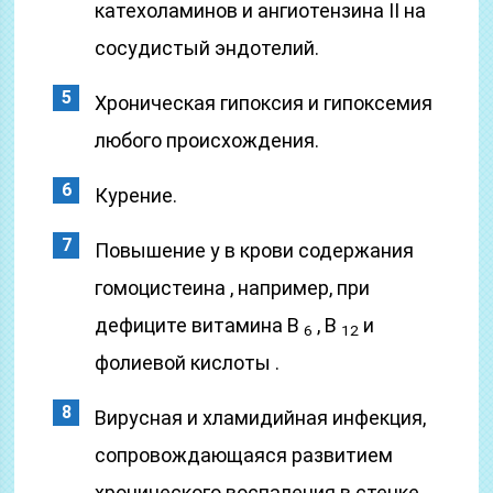
катехоламинов и ангиотензина II на
сосудистый эндотелий.
Хроническая гипоксия и гипоксемия
любого происхождения.
Курение.
Повышение у в крови содержания
гомоцистеина , например, при
дефиците витамина В
, В
и
6
12
фолиевой кислоты .
Вирусная и хламидийная инфекция,
сопровождающаяся развитием
хронического воспаления в стенке