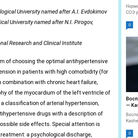
Норма
gical University named after A.I. Evdokimov
СОЭ у.
al University named after N.I. Pirogov,
0
al Research and Clinical Institute
hm of choosing the optimal antihypertensive
ension in patients with high comorbidity (for
 combination with chronic heart failure,
hy of the myocardium of the left ventricle of
Восп
 a classification of arterial hypertension,
— Kas
ihypertensive drugs with a description of
Воспа
Kashe
ssible side effects. Special attention is
0
treatment: a psychological discharge,