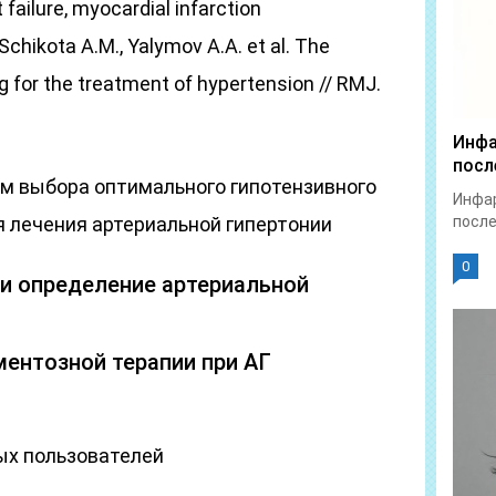
failure, myocardial infarction
Schikota A.M., Yalymov A.A. et al. The
ug for the treatment of hypertension // RMJ.
Инфа
посл
тм выбора оптимального гипотензивного
Инфар
я лечения артериальной гипертонии
после
0
и определение артериальной
ентозной терапии при АГ
ых пользователей