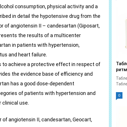
lcohol consumption, physical activity and a
ibed in detail the hypotensive drug from the
r of angiotensin II – candesartan (Giposart,
resents the results of a multicenter
tan in patients with hypertension,
us and heart failure.
Табл
 to achieve a protective effect in respect of
ритм
vides the evidence base of efficiency and
Табле
artan has a good dose-dependent
Табле
ategories of patients with hypertension and
0
clinical use.
 of angiotensin II, candesartan, Geocart,