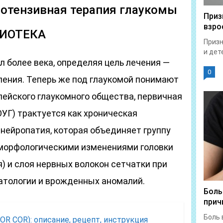
отензивная терапия глаукомы
Приз
взро
ИОТЕКА
Призн
и дет
 более века, определяя цель лечения —
0
ления. Теперь же под глаукомой понимают
опейского глаукомного общества, первичная
УГ) трактуется как хроническая
нейропатия, которая объединяет группу
морфологическими изменениями головки
я) и слоя нервных волокон сетчатки при
атологии и врожденных аномалий.
Боль
прич
Боль 
OR COR): описание, рецепт, инструкция