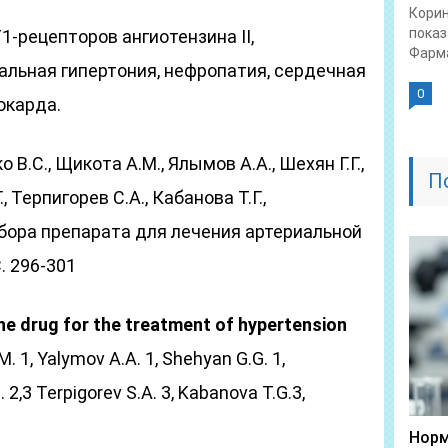
Корин
показ
1-рецепторов ангиотензина II,
Фарма
иальная гипертония, нефропатия, сердечная
0
окарда.
В.С., Щикота А.М., Ялымов А.А., Шехян Г.Г.,
П
 Терпигорев С.А., Кабанова Т.Г.,
бора препарата для лечения артериальной
. 296-301
the drug for the treatment of hypertension
M. 1, Yalymov A.A. 1, Shehyan G.G. 1,
 2,3 Terpigorev S.A. 3, Kabanova T.G.3,
Норм