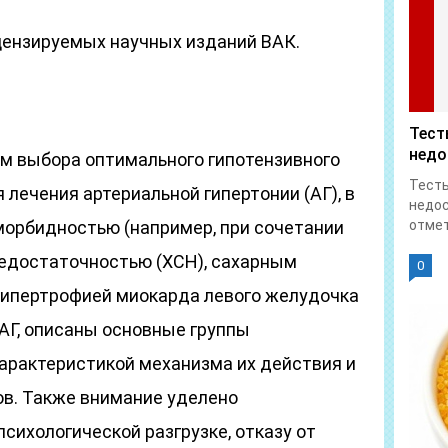
цензируемых научных изданий ВАК.
Тест
недо
тм выбора оптимального гипотензивного
Тесты
 лечения артериальной гипертонии (АГ), в
недос
коморбидностью (например, при сочетании
отмет
недостаточностью (ХСН), сахарным
0
 гипертрофией миокарда левого желудочка
АГ, описаны основные группы
характеристикой механизма их действия и
в. Также внимание уделено
сихологической разгрузке, отказу от