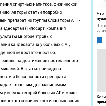
бления спиртных напитков, физической
танию. Авторы статьи подробно
Что 
нуже
ный препарат из группы блокаторы АТ1-
Что т
кандесартан (Гипосарт, компания
орган
зультаты многоцентровых
0
ний кандесартана у больных с АГ,
рдечной недостаточностью.
правлен на достижение протективного
-мишеней. В статье приведена
ности и безопасности препарата
бладает хорошим дозозависимым
 у всех категорий больных АГ и может
Кори
 широкого клинического использования.
прим