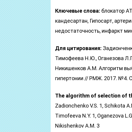
Ключевые слова:
блокатор АТ
кандесартан, Гипосарт, артер
недостаточность, инфаркт ми
Для цитирования:
Задионченко 
Тимофеева Н.Ю., Оганезова Л.Г.,
Никишенков А.М. Алгоритм вы
гипертонии // РМЖ. 2017. №4. С
The algorithm of selection of 
Zadionchenko V.S. 1, Schikota A.
Timofeeva N.Y. 1, Oganezova L.G.
Nikishenkov A.M. 3