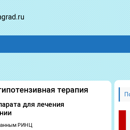
ngrad.ru
ипотензивная терапия
П
парата для лечения
онии
о данным РИНЦ