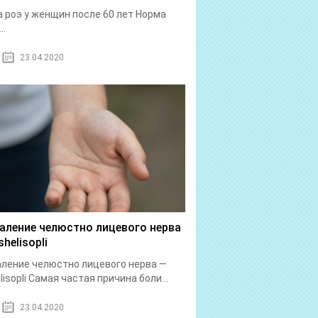
 роэ у женщин после 60 лет Норма
..
23.04.2020
аление челюстно лицевого нерва
helisopli
ление челюстно лицевого нерва —
lisopli Самая частая причина боли...
23.04.2020