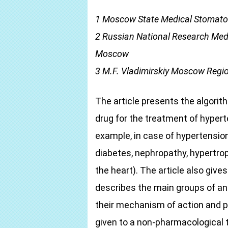
1
Moscow State Medical Stomatolo
2
Russian National Research Medic
Moscow
3
M.F. Vladimirskiy Moscow Region
The article presents the algorit
drug for the treatment of hypert
example, in case of hypertension
diabetes, nephropathy, hypertrop
the heart). The article also gives
describes the main groups of ant
their mechanism of action and po
given to a non-pharmacological 