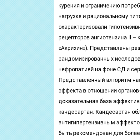
курения и ограничению потре
нагрузке и рациональному пи
охарактеризовали гипотензив
рецепторов ангиотензина II – 
«Акрихин»). Представлены ре
рандомизированных исследова
нефропатией на фоне СД и се
Представленный алгоритм на
эффекта в отношении органов
доказательная база эффектив
кандесартан. Кандесартан о
антигипертензивным эффектом
быть рекомендован для более