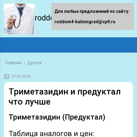
Для любых предложений по сайту:
roddom4-kaliningrad.ru
roddom4-kaliningrad@cp9.ru
Главная
›
Другое
07.04.2020
Триметазидин и предуктал
что лучше
Триметазидин (Предуктал)
Таблица аналогов и цен: