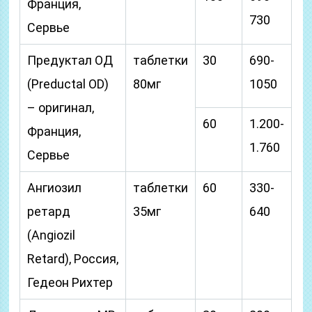
Франция,
730
Сервье
Предуктал ОД
таблетки
30
690-
(Preductal OD)
80мг
1050
– оригинал,
60
1.200-
Франция,
1.760
Сервье
Ангиозил
таблетки
60
330-
ретард
35мг
640
(Angiozil
Retard), Россия,
Гедеон Рихтер