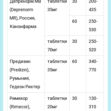
Депренорм МВ
таблетки
30
200-
(Deprenorm
35мг
435
MR), Россия,
60
250-
Канонфарма
530
таблетки
30
250-
70мг
520
Предизин
таблетки
60
340-
(Predizin),
35мг
770
Румыния,
Гедеон Рихтер
Римекор
таблетки
30
130-
(Rimecor),
20мг
310