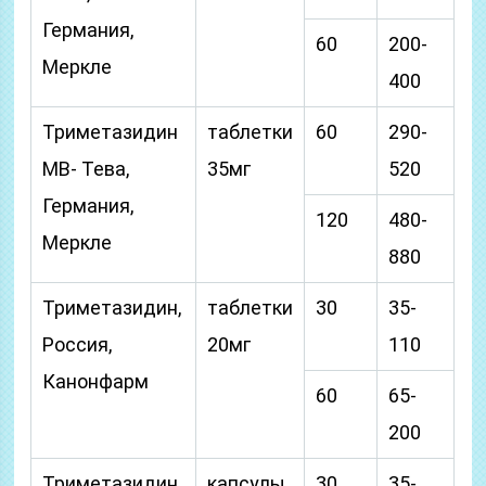
Германия,
60
200-
Меркле
400
Триметазидин
таблетки
60
290-
МВ- Тева,
35мг
520
Германия,
120
480-
Меркле
880
Триметазидин,
таблетки
30
35-
Россия,
20мг
110
Канонфарм
60
65-
200
Триметазидин,
капсулы
30
35-