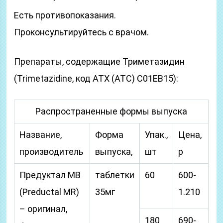
Есть противопоказания.
Проконсультируйтесь с врачом.
Препараты, содержащие Триметазидин
(Trimetazidine, код АТХ (ATC) C01EB15):
Распространенные формы выпуска
Название,
Форма
Упак.,
Цена,
производитель
выпуска,
шт
р
Предуктал МВ
таблетки
60
600-
(Preductal MR)
35мг
1.210
– оригинал,
180
690-