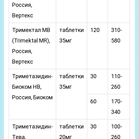
Россия,
Вертекс
Тримектал МВ
таблетки
120
310-
(Trimektal MR),
35мг
580
Россия,
Вертекс
Триметазидин-
таблетки
30
110-
Биоком НВ,
35мг
260
Россия, Биоком
60
170-
340
Триметазидин-
таблетки
30
100-
Тева,
20мг
260