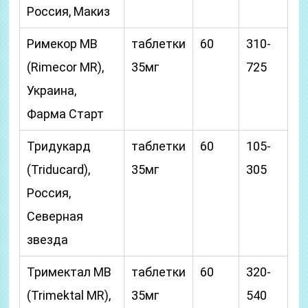
Россия, Макиз
Римекор МВ
таблетки
60
310-
(Rimecor MR),
35мг
725
Украина,
Фарма Старт
Тридукард
таблетки
60
105-
(Triducard),
35мг
305
Россия,
Северная
звезда
Тримектал МВ
таблетки
60
320-
(Trimektal MR),
35мг
540