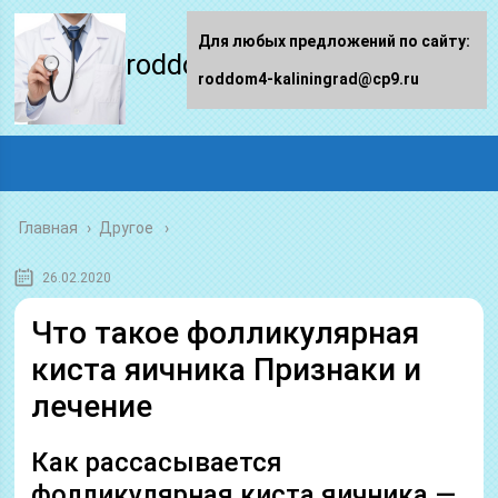
Для любых предложений по сайту:
roddom4-kaliningrad.ru
roddom4-kaliningrad@cp9.ru
Главная
›
Другое
26.02.2020
Что такое фолликулярная
киста яичника Признаки и
лечение
Как рассасывается
фолликулярная киста яичника —