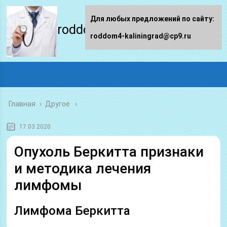
Для любых предложений по сайту:
roddom4-kaliningrad.ru
roddom4-kaliningrad@cp9.ru
Главная
›
Другое
17.03.2020
Опухоль Беркитта признаки
и методика лечения
лимфомы
Лимфома Беркитта