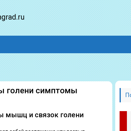
ngrad.ru
ы голени симптомы
П
ы мышц и связок голени