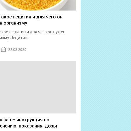
такое лецитин и для чего он
н организму
акое лецитин и для чего он нужен
изму Лецитин....
22.03.2020
нфар – инструкция по
енению, показания, дозы