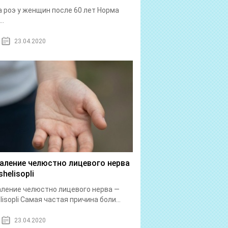
 роэ у женщин после 60 лет Норма
..
23.04.2020
аление челюстно лицевого нерва
helisopli
ление челюстно лицевого нерва —
lisopli Самая частая причина боли...
23.04.2020