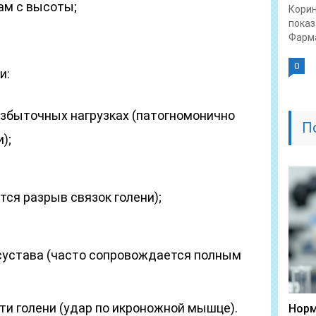
ам с высоты;
Корин
показ
Фарма
0
и:
збыточных нагрузках (патогномонично
П
);
ся разрыв связок голени);
сустава (часто сопровождается полным
ти голени (удар по икроножной мышце).
Норм