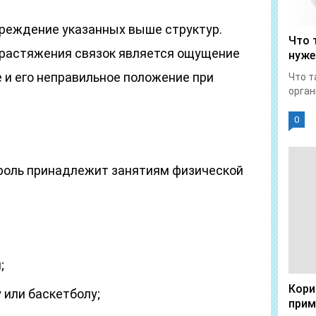
реждение указанных выше структур.
Что 
растяжения связок является ощущение
нуже
 и его неправильное положение при
Что т
орган
0
роль принадлежит занятиям физической
;
Кори
у или баскетболу;
прим