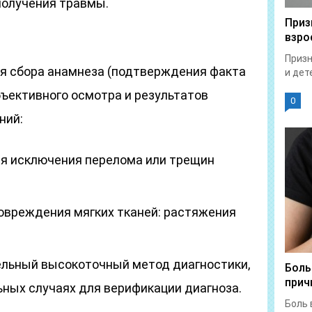
получения травмы.
Приз
взро
Призн
ия сбора анамнеза (подтверждения факта
и дет
бъективного осмотра и результатов
0
ний:
ля исключения перелома или трещин
овреждения мягких тканей: растяжения
ельный высокоточный метод диагностики,
Боль
прич
ьных случаях для верификации диагноза.
Боль 