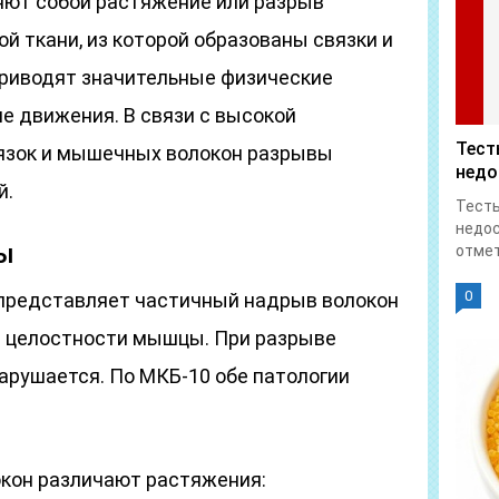
ют собой растяжение или разрыв
 ткани, из которой образованы связки и
риводят значительные физические
ие движения. В связи с высокой
Тест
язок и мышечных волокон разрывы
недо
й.
Тесты
недос
ы
отмет
0
представляет частичный надрыв волокон
й целостности мышцы. При разрыве
арушается. По МКБ-10 обе патологии
кон различают растяжения: