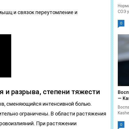
Норма
ышц и связок переутомление и
СОЭ у.
0
 и разрыва, степени тяжести
Восп
— Kas
в, сменяющийся интенсивной болью.
Воспа
тельно ограничены. В области растяжения
Kashe
кровоизлияний. При растяжении
0