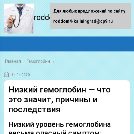
Для любых предложений по сайту:
roddom4-kaliningrad.ru
roddom4-kaliningrad@cp9.ru
Главная
›
Гемоглобин
14.04.2020
Низкий гемоглобин — что
это значит, причины и
последствия
Низкий уровень гемоглобина
весьма опасный симптом: