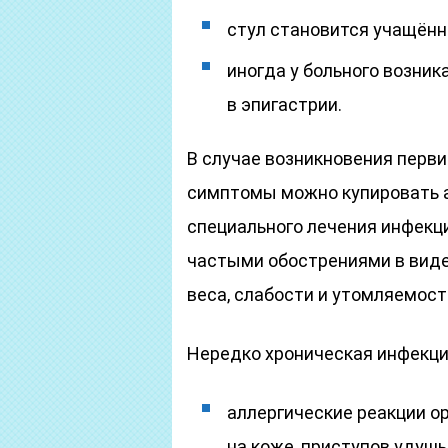
стул становится учащён
иногда у больного возник
в эпигастрии.
В случае возникновения перв
симптомы можно купировать а
специального лечения инфекц
частыми обострениями в виде
веса, слабости и утомляемост
Нередко хроническая инфекци
аллергические реакции о
на коже, приступов удушь