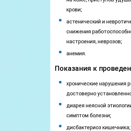
крови;
астенический и невротиче
снижения работоспособно
настроения, неврозов;
анемия.
Показания к проведе
хронические нарушения р
достоверно установленно
диарея неясной этиологи
симптом болезни;
дисбактериоз кишечника;