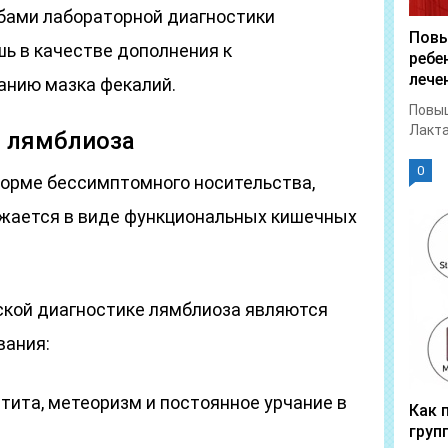
бами лабораторной диагностики
Повы
ь в качестве дополнения к
ребе
лече
анию мазка фекалий.
Повыш
Лакта
 лямблиоза
0
форме бессимптомного носительства,
ажается в виде функциональных кишечных
кой диагностике лямблиоза являются
ания:
тита, метеоризм и постоянное урчание в
Как 
груп