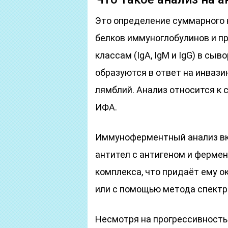
Это определение суммарного
белков иммуноглобулинов и п
классам (IgA, IgM и IgG) в сы
образуются в ответ на инвази
лямблий. Анализ относится к
ИФА.
Иммуноферментный анализ вк
антител с антигеном и ферме
комплекса, что придаёт ему о
или с помощью метода спект
Несмотря на прогрессивность