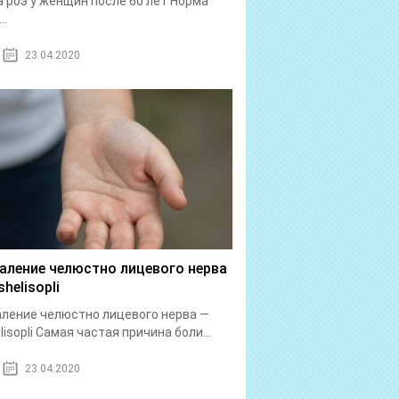
 роэ у женщин после 60 лет Норма
..
23.04.2020
аление челюстно лицевого нерва
helisopli
ление челюстно лицевого нерва —
lisopli Самая частая причина боли...
23.04.2020