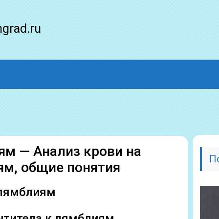
ngrad.ru
ям — Анализ крови на
П
ям, общие понятия
 лямблиям
антитела к лямблиям