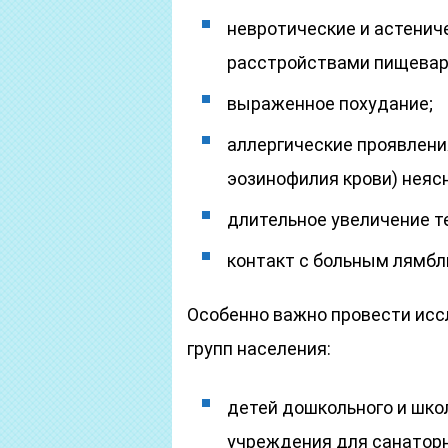
невротические и астенич
расстройствами пищевар
выраженное похудание;
аллергические проявления
эозинофилия крови) неясн
длительное увеличение те
контакт с больным лямбл
Особенно важно провести исс
групп населения:
детей дошкольного и шко
учреждения для санаторно