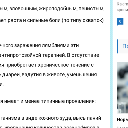
Как п
ным, зловонным, жироподобным, пенистым;
крови
ает рвота и сильные боли (по типу схваток)
0
ичного заражения лямблиями эти
П
нтипротозойной терапией. В отсутствие
ия приобретает хроническое течение с
 диареи, вздутия в животе, уменьшения
и.
я имеет и менее типичные проявления:
рганизма в виде кожного зуда, высыпаний
Норм
я, увеличения количества эозинофилов в