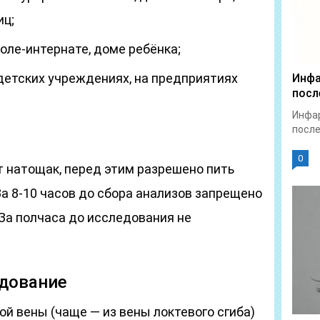
иц;
оле-интернате, доме ребёнка;
детских учреждениях, на предприятиях
Инфа
посл
Инфар
после
0
т натощак, перед этим разрешено пить
За 8-10 часов до сбора анализов запрещено
. За полчаса до исследования не
едование
ой вены (чаще — из вены локтевого сгиба)