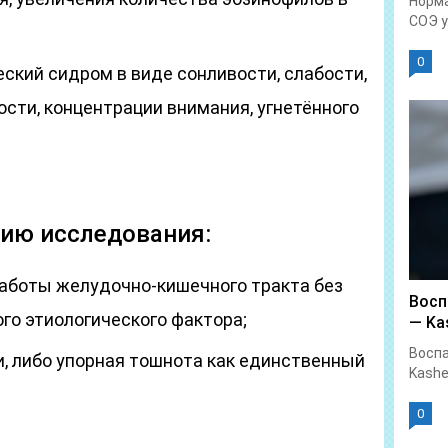
Норма
СОЭ у.
0
ский сидром в виде сонливости, слабости,
сти, концентрации внимания, угнетённого
нию исследования:
аботы желудочно-кишечного тракта без
Восп
го этиологического фактора;
— Kas
Воспа
и, либо упорная тошнота как единственный
Kashe
0