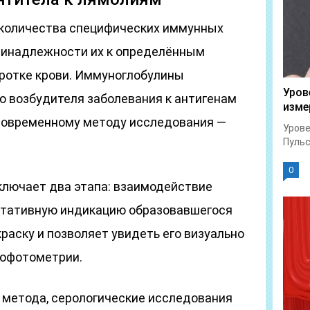
 количества специфических иммунных
ринадлежности их к определённым
воротке крови. Иммуноглобулины
Уров
ю возбудителя заболевания к антигенам
изме
 современному методу исследования —
Урове
Пульс
0
лючает два этапа: взаимодействие
нтативную индикацию образовавшегося
краску и позволяет увидеть его визуально
рофотометрии.
 метода, серологические исследования