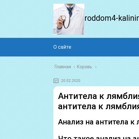
roddom4-kalini
О сайте
Главная
›
Коровь
20.02.2020
Антитела к лямбли
антитела к лямбли
Анализ на антитела к
Что такое анализ на 