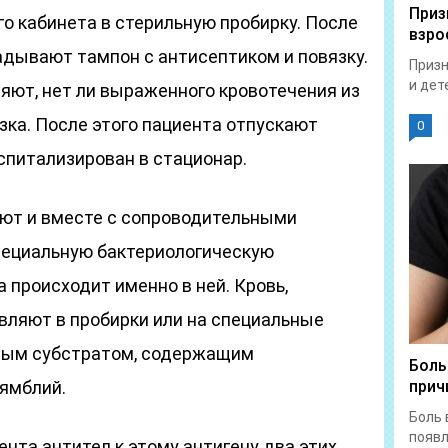
Приз
го кабинета в стерильную пробирку. После
взро
адывают тампон с антисептиком и повязку.
Призн
и дет
яют, нет ли выраженного кровотечения из
язка. После этого пациента отпускают
0
оспитализирован в стационар.
ют и вместе с сопроводительными
пециальную бактериологическую
 происходит именно в ней. Кровь,
вляют в пробирки или на специальные
ным субстратом, содержащим
Боль
лямблий.
прич
Боль 
появл
ента антител к этому антигену два этих