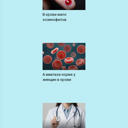
В крови мало
эозинофилов
А амилаза норма у
женщин в крови