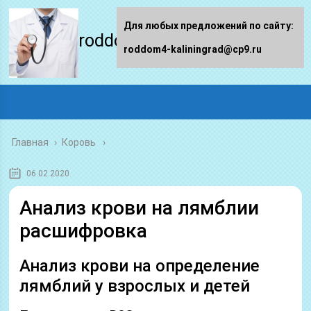
Для любых предложений по сайту:
roddom4-kaliningrad.ru
roddom4-kaliningrad@cp9.ru
Главная
›
Коровь
06.02.2020
Анализ крови на лямблии
расшифровка
Анализ крови на определение
лямблий у взрослых и детей