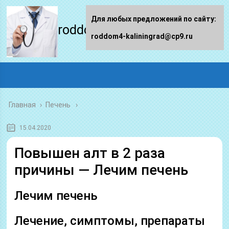
Для любых предложений по сайту:
roddom4-kaliningrad.ru
roddom4-kaliningrad@cp9.ru
Главная
›
Печень
15.04.2020
Повышен алт в 2 раза
причины — Лечим печень
Лечим печень
Лечение, симптомы, препараты