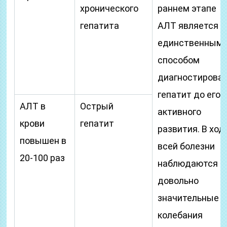
хронического
раннем этапе
гепатита
АЛТ является
единственным
способом
диагностирова
гепатит до его
АЛТ в
Острый
активного
крови
гепатит
развития. В ход
повышен в
всей болезни
20-100 раз
наблюдаются
довольно
значительные
колебания