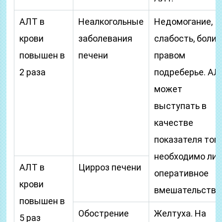
АЛТ в
Неалкогольные
Недомогание,
крови
заболевания
слабость, боли 
повышен в
печени
правом
2 раза
подреберье. АЛ
может
выступать в
качестве
показателя того
необходимо ли
АЛТ в
Цирроз печени
оперативное
крови
вмешательство
повышен в
Обострение
Желтуха. На
5 раз