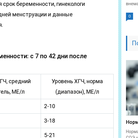
я срок беременности, гинекологи
внема
дней менструации и данные
0
я.
П
енности: с 7 по 42 дни после
ГЧ, средний
Уровень ХГЧ, норма
ель, МЕ/л
(диапазон), МЕ/л
2-10
3-18
Норм
Норма
5-21
СОЭ у.