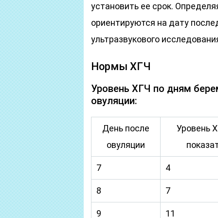
установить ее срок. Определя
ориентируются на дату после
ультразвукового исследовани
Нормы ХГЧ
Уровень ХГЧ по дням берем
овуляции:
День после
Уровень Х
овуляции
показат
7
4
8
7
9
11