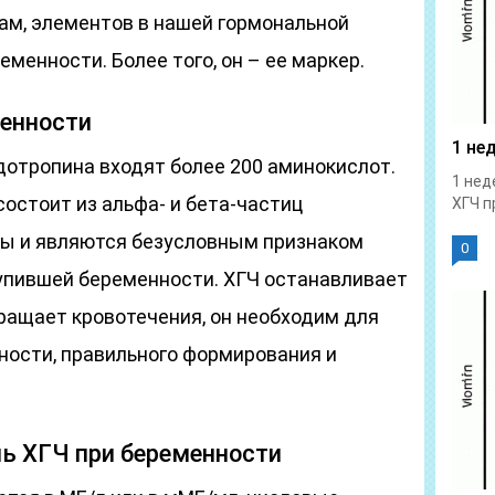
м, элементов в нашей гормональной
еменности. Более того, он – ее маркер.
менности
1 не
дотропина входят более 200 аминокислот.
1 нед
состоит из альфа- и бета-частиц
ХГЧ п
ты и являются безусловным признаком
0
тупившей беременности. ХГЧ останавливает
ращает кровотечения, он необходим для
ности, правильного формирования и
нь ХГЧ при беременности