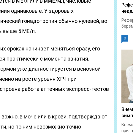
тся в МЕ/л или в мМЕ/мл, числовые
Рефе
ения одинаковые. У здоровых
неде
ческий гонадотропин обычно нулевой, во
Рефер
берем
 выше 5 МЕ/л.
0
их сроках начинает меняться сразу, его
ся практически с момента зачатия.
гормон уже диагностируется в венозной
Именно на росте уровня ХГЧ при
строена работа аптечных экспресс-тестов
Внем
симп
е важно, в моче или в крови, подтверждают
Внема
ти, но по ним невозможно точно
призн