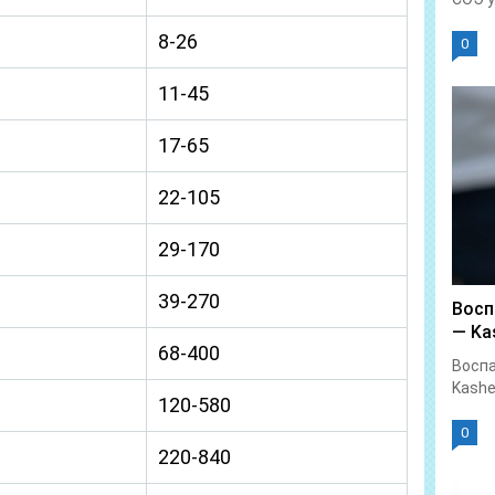
8-26
0
11-45
17-65
22-105
29-170
39-270
Восп
— Kas
68-400
Воспа
Kashe
120-580
0
220-840