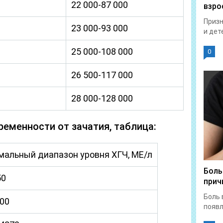
22 000-87 000
взро
Призн
23 000-93 000
и дет
25 000-108 000
0
26 500-117 000
28 000-128 000
еменности от зачатия, таблица:
мальный диапазон уровня ХГЧ, МЕ/л
Боль
50
прич
Боль 
500
появл