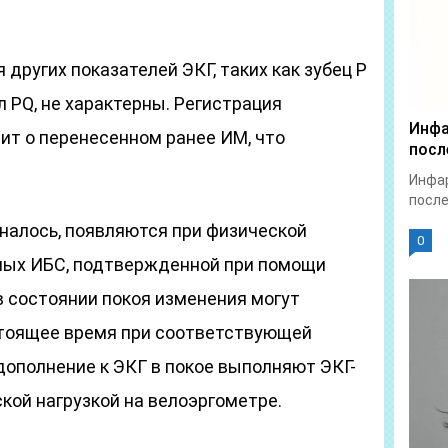
других показателей ЭКГ, таких как зубец Р
л PQ, не характерны. Регистрация
Инфа
рит о перенесенном ранее ИМ, что
посл
Инфар
после
иналось, появляются при физической
0
ьных ИБС, подтвержденной при помощи
в состоянии покоя изменения могут
стоящее время при соответствующей
дополнение к ЭКГ в покое выполняют ЭКГ-
кой нагрузкой на велоэргометре.