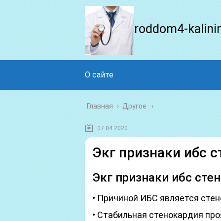
roddom4-kalini
О сайте
Главная
›
Другое
07.04.2020
Экг признаки ибс 
Экг признаки ибс сте
• Причиной ИБС является стен
• Стабильная стенокардия про