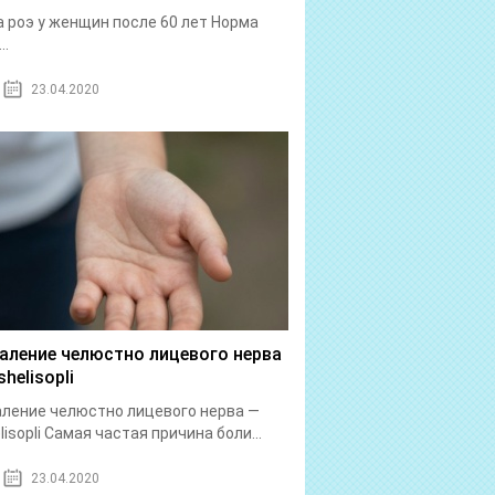
 роэ у женщин после 60 лет Норма
..
23.04.2020
аление челюстно лицевого нерва
helisopli
ление челюстно лицевого нерва —
lisopli Самая частая причина боли...
23.04.2020