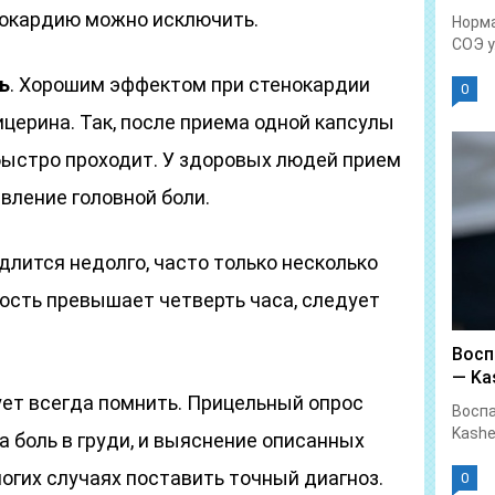
енокардию можно исключить.
Норма
СОЭ у.
ь
. Хорошим эффектом при стенокардии
0
церина. Так, после приема одной капсулы
быстро проходит. У здоровых людей прием
вление головной боли.
 длится недолго, часто только несколько
ость превышает четверть часа, следует
Восп
— Kas
ет всегда помнить. Прицельный опрос
Воспа
Kashe
а боль в груди, и выяснение описанных
огих случаях поставить точный диагноз.
0