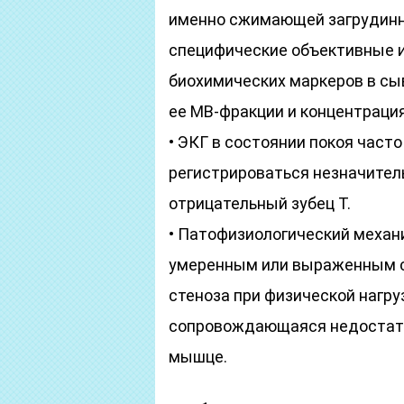
именно сжимающей загрудинно
специфические объективные и
биохимических маркеров в сы
ее МВ-фракции и концентрация
• ЭКГ в состоянии покоя част
регистрироваться незначител
отрицательный зубец Т.
• Патофизиологический механ
умеренным или выраженным с
стеноза при физической нагру
сопровождающаяся недостато
мышце.