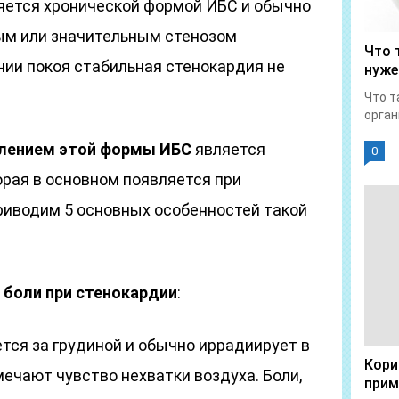
яется хронической формой ИБС и обычно
ым или значительным стенозом
Что 
нии покоя стабильная стенокардия не
нуже
Что т
орган
лением этой формы ИБС
является
0
торая в основном появляется при
приводим 5 основных особенностей такой
 боли при стенокардии
:
ется за грудиной и обычно иррадиирует в
Кори
мечают чувство нехватки воздуха. Боли,
прим