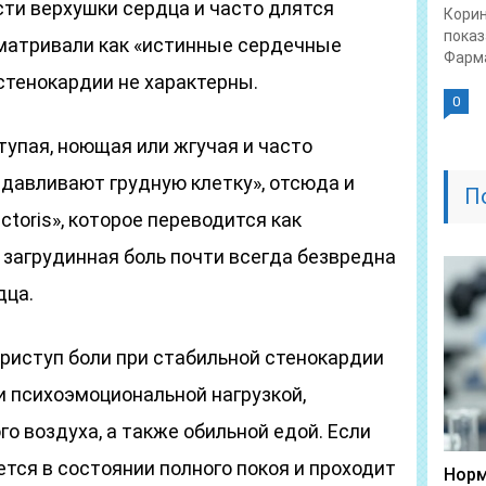
сти верхушки сердца и часто длятся
Корин
показ
сматривали как «истинные сердечные
Фарма
 стенокардии не характерны.
0
 тупая, ноющая или жгучая и часто
давливают грудную клетку», отсюда и
П
ctoris», которое переводится как
 загрудинная боль почти всегда безвредна
дца.
Приступ боли при стабильной стенокардии
и психоэмоциональной нагрузкой,
о воздуха, а также обильной едой. Если
ется в состоянии полного покоя и проходит
Норм