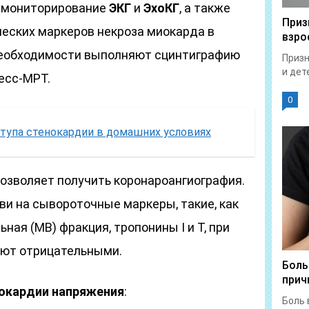
е мониторирование
ЭКГ
и
ЭхоКГ
, а также
Приз
еских маркеров некроза миокарда в
взро
необходимости выполняют сцинтиграфию
Призн
и дет
есс-МРТ.
0
тупа стенокардии в домашних условиях
озволяет получить коронароангиография.
ви на сывороточные маркеры, такие, как
ная (MB) фракция, тропонины I и Т, при
ают отрицательными.
Боль
прич
нокардии напряжения
:
Боль 