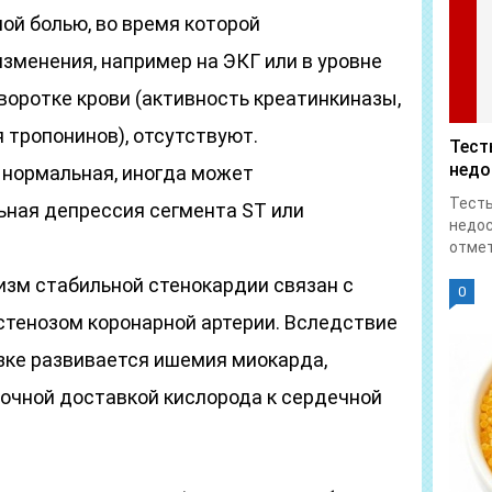
й болью, во время которой
зменения, например на ЭКГ или в уровне
воротке крови (активность креатинкиназы,
 тропонинов), отсутствуют.
Тест
недо
о нормальная, иногда может
Тесты
ьная депрессия сегмента ST или
недос
отмет
изм стабильной стенокардии связан с
0
тенозом коронарной артерии. Вследствие
зке развивается ишемия миокарда,
чной доставкой кислорода к сердечной