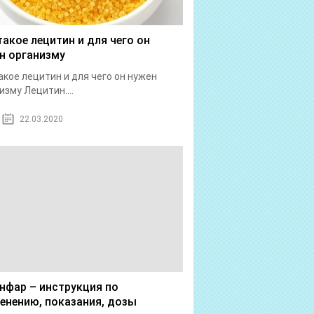
такое лецитин и для чего он
н организму
акое лецитин и для чего он нужен
изму Лецитин....
22.03.2020
нфар – инструкция по
енению, показания, дозы