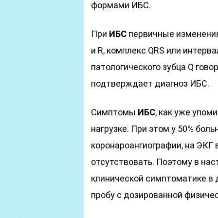
формами ИБС.
При
ИБС
первичные изменения 
и R, комплекс QRS или интерва
патологического зубца Q гово
подтверждает диагноз ИБС.
Симптомы
ИБС
, как уже упом
нагрузке. При этом у 50% бол
коронароангиографии, на ЭКГ 
отсутствовать. Поэтому в на
клинической симптоматике в 
пробу с дозированной физичес