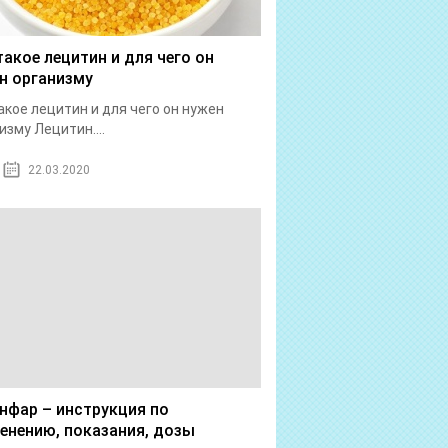
такое лецитин и для чего он
н организму
акое лецитин и для чего он нужен
изму Лецитин....
22.03.2020
нфар – инструкция по
енению, показания, дозы