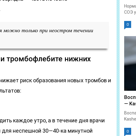
Норма
.
СОЭ у.
0
 можно только при неостром течении
ри тромбофлебите нижних
нижает риск образования новых тромбов и
льтатов:
Восп
— Kas
Воспа
Kashe
ить каждое утро, а в течение дня врачи
 для неспешной 30—40-ка минутной
0