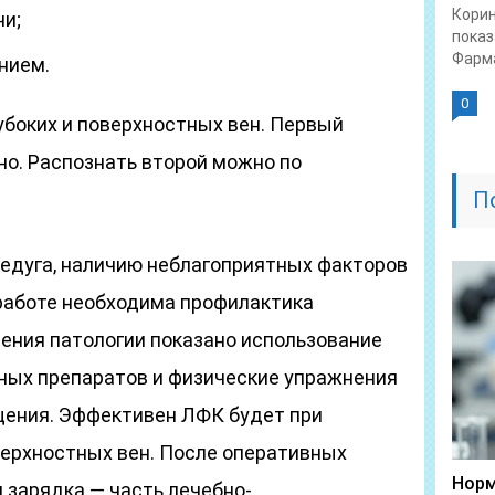
Корин
и;
показ
Фарма
нием.
0
боких и поверхностных вен. Первый
о. Распознать второй можно по
П
недуга, наличию неблагоприятных факторов
 работе необходима профилактика
ения патологии показано использование
ных препаратов и физические упражнения
щения. Эффективен ЛФК будет при
верхностных вен. После оперативных
Норм
 зарядка — часть лечебно-