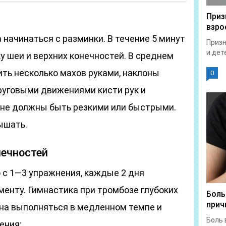
Приз
взро
начинаться с разминки. В течение 5 минут
Призн
и дет
 шеи и верхних конечностей. В среднем
ть несколько махов руками, наклоны
0
 круговыми движениями кисти рук и
 не должны быть резкими или быстрыми.
ышать.
нечностей
 с 1—3 упражнения, каждые 2 дня
менту. Гимнастика при тромбозе глубоких
Боль
прич
на выполняться в медленном темпе и
Боль 
ения: