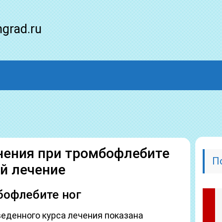
ngrad.ru
нения при тромбофлебите
П
й лечение
бофлебите ног
веденного курса лечения показана