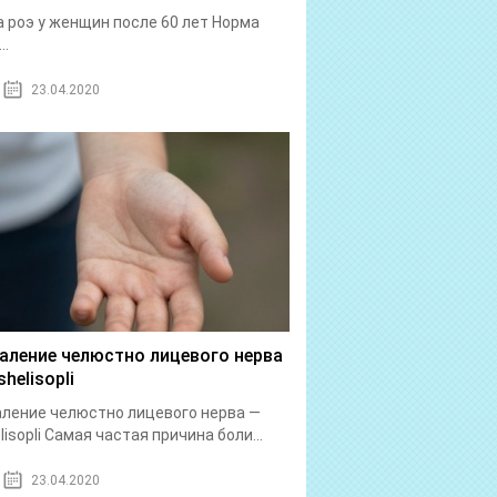
 роэ у женщин после 60 лет Норма
..
23.04.2020
аление челюстно лицевого нерва
helisopli
ление челюстно лицевого нерва —
lisopli Самая частая причина боли...
23.04.2020