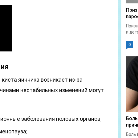
Приз
взро
Призн
и дет
0
ния
 киста яичника возникает из-за
чинами нестабильных изменений могут
ионные заболевания половых органов;
Боль
прич
менопауза;
Боль 