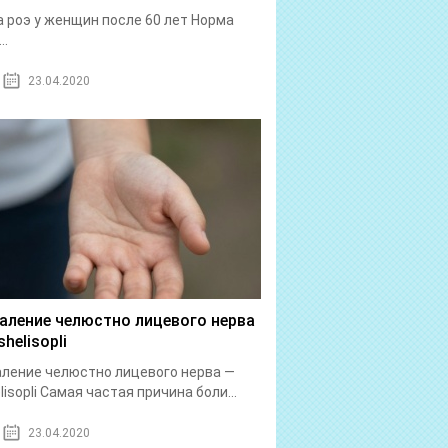
 роэ у женщин после 60 лет Норма
..
23.04.2020
аление челюстно лицевого нерва
helisopli
ление челюстно лицевого нерва —
lisopli Самая частая причина боли...
23.04.2020