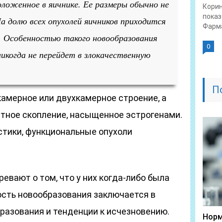
оложенное в яичнике. Ее размеры обычно не
Корин
показ
 долю всех опухолей яичников приходится
Фарма
. Особенностью такого новообразования
0
никогда не перейдет в злокачественную
П
амерное или двухкамерное строение, а
стное скопление, насыщенное эстрогенами.
стики, функциональные опухоли
ревают о том, что у них когда-либо была
ость новообразования заключается в
разования и тенденции к исчезновению.
Норм