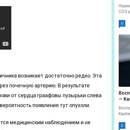
Норма
СОЭ у.
0
ичника возникает достаточно редко. Эта
рез почечную артерию. В результате
Восп
рови от сердца граафовы пузырьки слева
— Kas
вероятность появления тут опухоли.
Воспа
Kashe
ется медицинским наблюдением и не
0