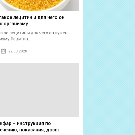
такое лецитин и для чего он
н организму
акое лецитин и для чего он нужен
изму Лецитин....
22.03.2020
нфар – инструкция по
енению, показания, дозы