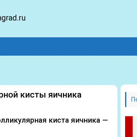
ngrad.ru
рной кисты яичника
П
олликулярная киста яичника —