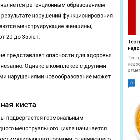
 является ретенционным образованием
в результате нарушений функционирования
ргаются менструирующие женщины,
т 20 до 35 лет.
Тест
недо
 не представляет опасности для здоровья
Тесты
недос
незапно. Однако в комплексе с другими
отмет
ми нарушениями новообразование может
0
ная киста
ы подвергается гормональным
дного менструального цикла начинается
лостимулирующего гормона, отвечающего