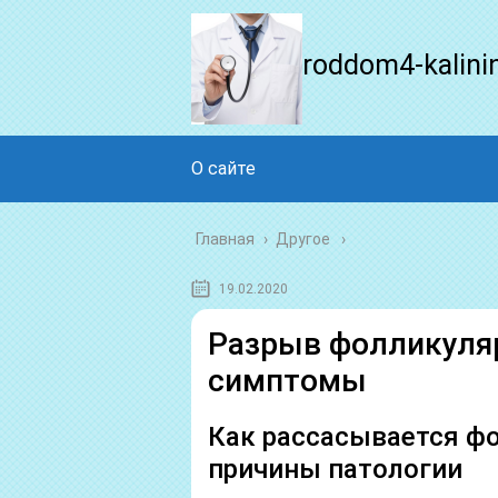
roddom4-kalini
О сайте
Главная
›
Другое
19.02.2020
Разрыв фолликуля
симптомы
Как рассасывается ф
причины патологии