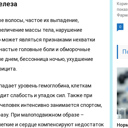
елеза
Корин
показ
Фарма
ые волосы, частое их выпадение,
0
величение массы тела, нарушение
о может являться признаками нехватки
 частые головные боли и обморочные
П
е днем, бессонница ночью, ухудшение
фицита.
падает уровень гемоглобина, клеткам
дит слабость и упадок сил. Также при
 человек интенсивно занимается спортом,
разу. При малоподвижном образе –
 легкие и сердце компенсируют недостаток
Норм