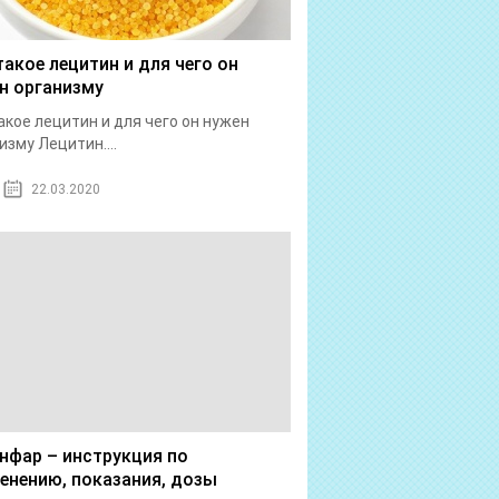
такое лецитин и для чего он
н организму
акое лецитин и для чего он нужен
изму Лецитин....
22.03.2020
нфар – инструкция по
енению, показания, дозы