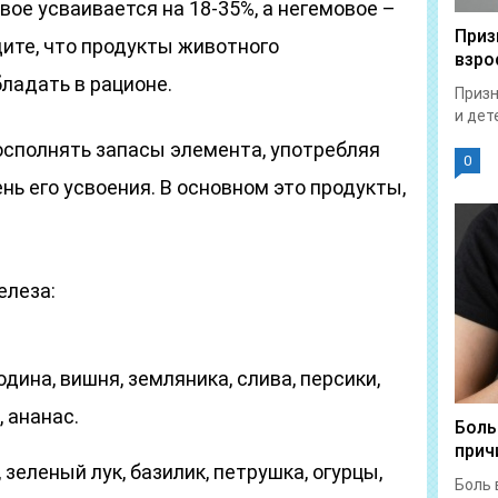
ое усваивается на 18-35%, а негемовое –
Приз
дите, что продукты животного
взро
ладать в рационе.
Призн
и дет
осполнять запасы элемента, употребляя
0
нь его усвоения. В основном это продукты,
елеза:
дина, вишня, земляника, слива, персики,
, ананас.
Боль
прич
 зеленый лук, базилик, петрушка, огурцы,
Боль 