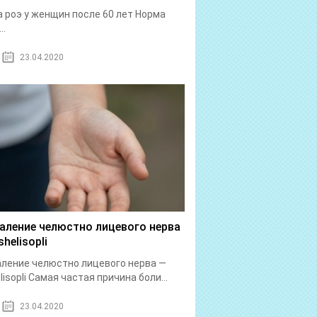
 роэ у женщин после 60 лет Норма
..
23.04.2020
аление челюстно лицевого нерва
helisopli
ление челюстно лицевого нерва —
lisopli Самая частая причина боли...
23.04.2020