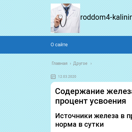
roddom4-kalini
О сайте
Главная
›
Другое
12.03.2020
Содержание железа
процент усвоения
Источники железа в п
норма в сутки