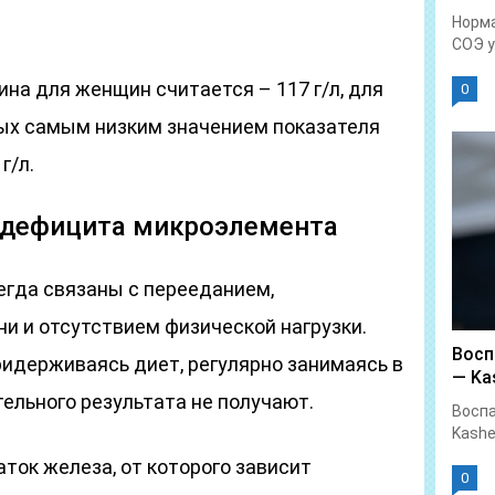
Норма
СОЭ у.
на для женщин считается – 117 г/л, для
0
ных самым низким значением показателя
г/л.
и дефицита микроэлемента
егда связаны с перееданием,
 и отсутствием физической нагрузки.
Восп
ридерживаясь диет, регулярно занимаясь в
— Kas
ельного результата не получают.
Воспа
Kashe
ток железа, от которого зависит
0