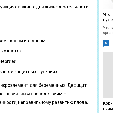
функциях важных для жизнедеятельности
Что 
нуже
Что т
орган
ем тканям и органам.
0
ых клеток.
нергией.
ьных и защитных функциях.
микроэлемент для беременных. Дефицит
благоприятным последствиям –
нности, неправильному развитию плода.
Кори
прим