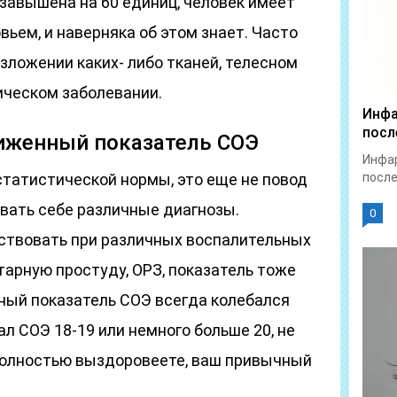
 завышена на 60 единиц, человек имеет
ьем, и наверняка об этом знает. Часто
азложении каких- либо тканей, телесном
ическом заболевании.
Инфа
посл
иженный показатель СОЭ
Инфар
татистической нормы, это еще не повод
после
вать себе различные диагнозы.
0
ствовать при различных воспалительных
тарную простуду, ОРЗ, показатель тоже
ьный показатель СОЭ всегда колебался
тал СОЭ 18-19 или немного больше 20, не
 полностью выздоровеете, ваш привычный