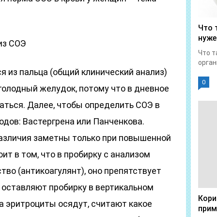
Что 
нуже
из СОЭ
Что т
орган
ся из пальца (общий клинический анализ)
0
 голодный желудок, потому что в дневное
аться. Далее, чтобы определить СОЭ в
одов: Вастергрена или Панченкова.
различия заметны только при повышенной
ит в том, что в пробирку с анализом
во (антикоагулянт), оно препятствует
 оставляют пробирку в вертикальном
Кори
да эритроциты осядут, считают какое
прим