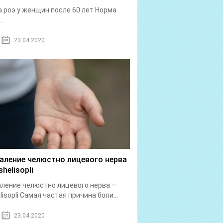
 роэ у женщин после 60 лет Норма
..
23.04.2020
аление челюстно лицевого нерва
helisopli
ление челюстно лицевого нерва —
lisopli Самая частая причина боли...
23.04.2020