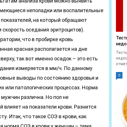
льтатам анализа крови можно выявить
имеющиеся неполадки или воспалительные
 показателей, на который обращают
и скорость оседания эритроцитов).
Тест
ратории, что в пробирке кровь
недо
анная красная располагается на дне
Тесты
верху, так вот именно осадок – это есть
недос
отмет
едания измеряется в мм/ч. По данному
0
овные выводы по состоянию здоровья и
х или патологических процессах. Норма
 мужчин различна. Но пол не
 влияет на показатели крови. Разнится
у. Итак, что такое СОЭ в крови, как
я норма СОЭ в крови у женщин – тема