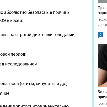
Приз
но абсолютно безопасные причины
взро
ОЭ в крови:
Призн
и дет
ны на строгой диете или голодании;
0
овой период;
ед исследованием;
рла, носа (отиты, синуситы и др.);
Боль
яние;
прич
Боль 
аждения эритроцитов значительно