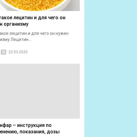
такое лецитин и для чего он
н организму
акое лецитин и для чего он нужен
изму Лецитин....
22.03.2020
нфар – инструкция по
енению, показания, дозы