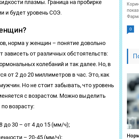
жидкости плазмы. Граница на пробирке
Корин
показ
и и будет уровень СОЭ.
Фарма
женщин?
0
ов, норма у женщин – понятие довольно
т зависеть от различных обстоятельств:
П
ормональных колебаний и так далее. Но, в
я от 2 до 20 миллиметров в час. Это, как
мужчин. Но не стоит забывать, что уровень
 меняется с возрастом. Можно выделить
по возрасту:
до 30 – от 4 до 15 (мм/ч);
Норм
нности – 20-45 (мм/ч);