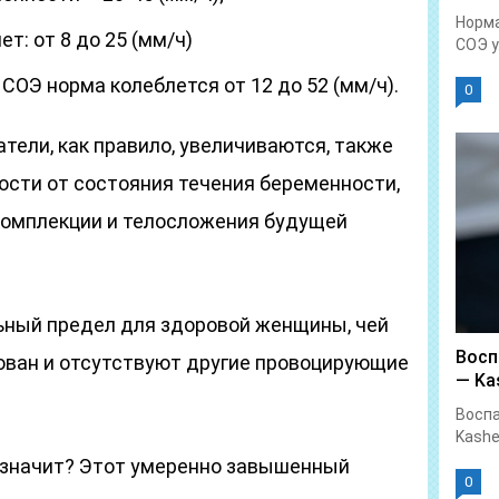
Норма
т: от 8 до 25 (мм/ч)
СОЭ у.
СОЭ норма колеблется от 12 до 52 (мм/ч).
0
тели, как правило, увеличиваются, также
ости от состояния течения беременности,
 комплекции и телосложения будущей
льный предел для здоровой женщины, чей
Восп
ван и отсутствуют другие провоцирующие
— Kas
Воспа
Kashe
о значит? Этот умеренно завышенный
0