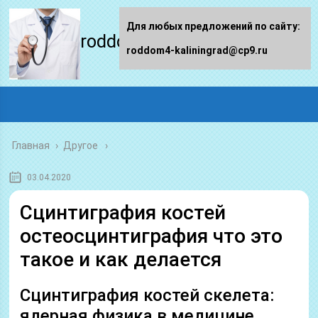
Для любых предложений по сайту:
roddom4-kaliningrad.ru
roddom4-kaliningrad@cp9.ru
Главная
›
Другое
03.04.2020
Сцинтиграфия костей
остеосцинтиграфия что это
такое и как делается
Сцинтиграфия костей скелета:
ядерная физика в медицине