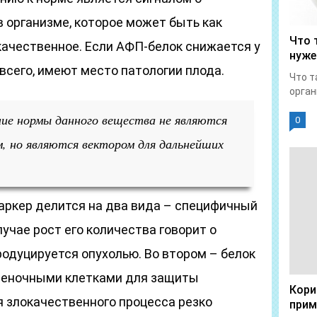
 организме, которое может быть как
Что 
качественное. Если АФП-белок снижается у
нуже
всего, имеют место патологии плода.
Что т
орган
ние нормы данного вещества не являются
0
, но являются вектором для дальнейших
аркер делится на два вида – специфичный
учае рост его количества говорит о
продуцируется опухолью. Во втором – белок
ченочными клетками для защиты
Кори
ия злокачественного процесса резко
прим