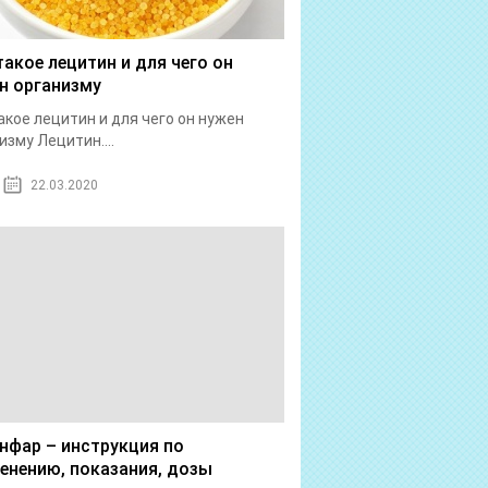
такое лецитин и для чего он
н организму
акое лецитин и для чего он нужен
изму Лецитин....
22.03.2020
нфар – инструкция по
енению, показания, дозы