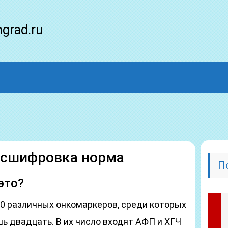
ngrad.ru
асшифровка норма
П
это?
00 различных онкомаркеров, среди которых
 двадцать. В их число входят АФП и ХГЧ