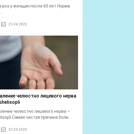
 роэ у женщин после 60 лет Норма
..
23.04.2020
аление челюстно лицевого нерва
helisopli
ление челюстно лицевого нерва —
lisopli Самая частая причина боли...
23.04.2020