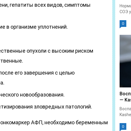
ени, гепатиты всех видов, симптомы
Норма
СОЭ у.
0
ие в организме уплотнений.
ственные опухоли с высоким риском
ственные.
после его завершения с целью
а.
Восп
ческого новообразования.
— Kas
стизирования зловредных патологий.
Воспа
Kashe
т онкомаркер АФП, необходимо беременным
0