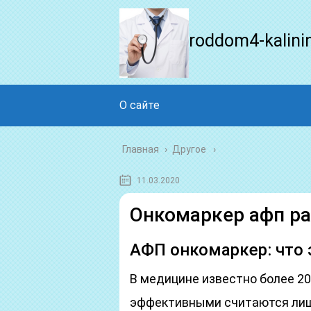
roddom4-kalini
О сайте
Главная
›
Другое
11.03.2020
Онкомаркер афп р
АФП онкомаркер: что 
В медицине известно более 2
эффективными считаются лишь