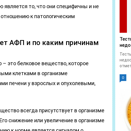
 является то, что они специфичны и не
 отношению к патологическим
Тест
ет АФП и по каким причинам
недо
Тесты
недос
 – это белковое вещество, которое
отмет
ыми клетками в организме
0
ми печени у взрослых и опухолевыми,
вещество всегда присутствует в организме
Его снижение или увеличение в организме
нию к норме является сигналом о