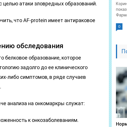
с целью атаки зловредных образований.
Корин
показ
Фарма
чить, что AF-protein имеет антираковое
0
ению обследования
П
то белковое образование, которое
тологию задолго до ее клинического
их-либо симптомов, в ряде случаев
.
че анализа на онкомаркры служат:
оженность к онкозаболеваниям.
Норм