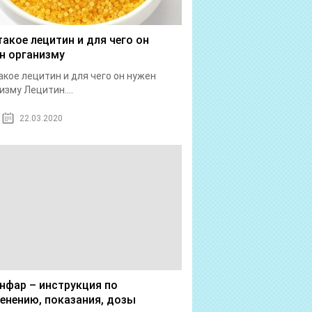
такое лецитин и для чего он
н организму
акое лецитин и для чего он нужен
изму Лецитин....
22.03.2020
нфар – инструкция по
енению, показания, дозы