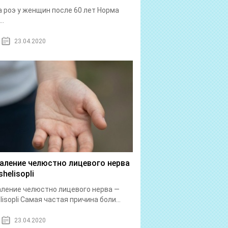
 роэ у женщин после 60 лет Норма
..
23.04.2020
аление челюстно лицевого нерва
helisopli
ление челюстно лицевого нерва —
lisopli Самая частая причина боли...
23.04.2020