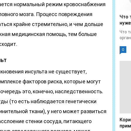
шается нормальный режим кровоснабжения
оловного мозга. Процесс повреждения
Что 
нуже
ться крайне стремительно, и чем дольше
Что т
жная медицинская помощь, тем больше
орган
сходит.
0
льт
кновения инсульта не существует,
омплексе факторов риска, которые могут
 очередь это, конечно, наследственность.
уды (то есть наблюдается генетически
нительной ткани), у него может развиться
Кори
асслоение стенки сосуда, питающего
прим