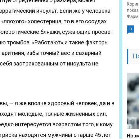
тигнув определенного размера, может
Корин
оррагический инсульт. Если же у человека
показ
Фарма
«плохого» холестерина, то в его сосудах
0
клеротические бляшки, сужающие просвет
ю тромбов. «Работают» и такие факторы
я, аритмия, избыточный вес и сахарный
П
 себя застрахованным от инсульта не
вы, — я же вполне здоровый человек, да и в
входят молодые, полные жизненных сил,
редко интересуется возрастом того, к кому
пе риска находятся мужчины старше 45 лет
Норм