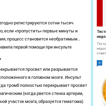
егодно регистрируются сотни тысяч
ю, если «пропустить» первые минуты и
Тест
недо
ания, процесс становится необратимым…
Тесты
равила первой помощи при инсульте
недос
отмет
?
0
ерекрывается просвет или разрывается
асположенного в головном мозге. Инсульт
гда тромб полностью перекрывает просвет
агическим (когда рвется стенка артерии,
ой участок мозга, образуется гематома).