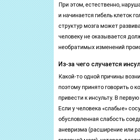
При этом, естественно, нару
и начинается гибель клеток г
структур мозга может развива
человеку не оказывается дол
необратимых изменений прои
Из-за чего случается инсу
Какой-то одной причины возни
поэтому принято говорить о к
привести к инсульту. В первую
Если у человека «слабые» сос
обусловленная слабость соеди
аневризма (расширение или р