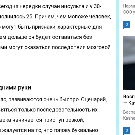
егодня нередки случаи инсульта и у 30-
Норма
СОЭ у.
исполнилось 25. Причем, чем моложе человек,
0
 могут быть признаки, характерные для
тем дольше он будет оставаться без
ыми могут оказаться последствия мозговой
дними руки
Восп
ло, развиваются очень быстро. Сценарий,
— Kas
няться только последовательность их
Воспа
Kashe
века начинается приступ резкой,
 жалуется на то, что голову буквально
0