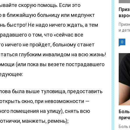
ывайте скорую помощь. Если это
Приз
о в ближайшую больницу или медпункт
взро
нь быстро! Не надо ничего ждать, а тем
Призн
и дет
радавшего о том, что «сейчас все
0
то ничего не пройдет, больному станет
статься глубоким инвалидом на всю жизнь!
омощи (или пока вы везете пострадавшего
ледующее:
голова была выше туловища, предоставить
(открыть окно, при невозможности —
ого помещения на улицу), снять всю
Боль
прич
тнички, манжеты, ремень);
Боль 