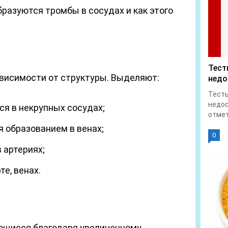
бразуются тромбы в сосудах и как этого
Тест
висимости от структуры. Выделяют:
недо
Тесты
недос
я в некрупных сосудах;
отмет
 образованием в венах;
0
 артериях;
е, венах.
ющиеся благодаря увеличенному