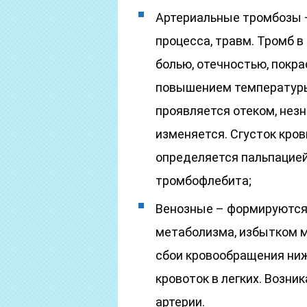
Артериальные тромбозы –
процесса, травм. Тромб 
болью, отечностью, покр
повышением температуры.
проявляется отеком, нез
изменяется. Сгусток кров
определяется пальпацией
тромбофлебита;
Венозные – формируются 
метаболизма, избытком 
сбои кровообращения ниж
кровоток в легких. Возни
артерии.