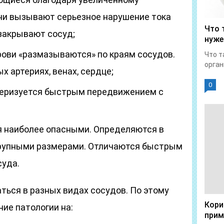
ни вызывают серьезное нарушение тока
Что 
 закрывают сосуд;
нуже
рови «размазываются» по краям сосудов.
Что т
орган
х артериях, венах, сердце;
0
еризуется быстрым передвижением с
 наиболее опасными. Определяются в
крупными размерами. Отличаются быстрым
суда.
ться в разных видах сосудов. По этому
Кори
ие патологии на:
прим