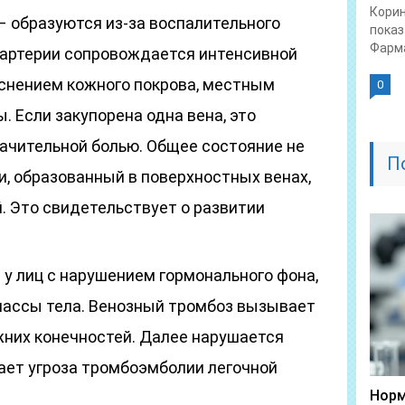
Корин
 образуются из-за воспалительного
показ
Фарма
в артерии сопровождается интенсивной
аснением кожного покрова, местным
0
 Если закупорена одна вена, это
начительной болью. Общее состояние не
П
и, образованный в поверхностных венах,
. Это свидетельствует о развитии
у лиц с нарушением гормонального фона,
массы тела. Венозный тромбоз вызывает
них конечностей. Далее нарушается
кает угроза тромбоэмболии легочной
Норм