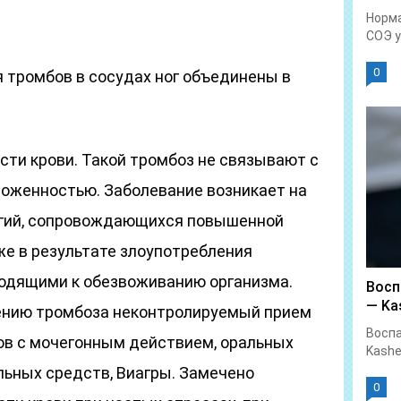
Норма
СОЭ у.
0
 тромбов в сосудах ног объединены в
ти крови. Такой тромбоз не связывают с
оженностью. Заболевание возникает на
огий, сопровождающихся повышенной
же в результате злоупотребления
водящими к обезвоживанию организма.
Восп
— Kas
ению тромбоза неконтролируемый прием
Воспа
ов с мочегонным действием, оральных
Kashe
льных средств, Виагры. Замечено
0