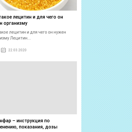
такое лецитин и для чего он
н организму
акое лецитин и для чего он нужен
изму Лецитин....
22.03.2020
нфар – инструкция по
енению, показания, дозы