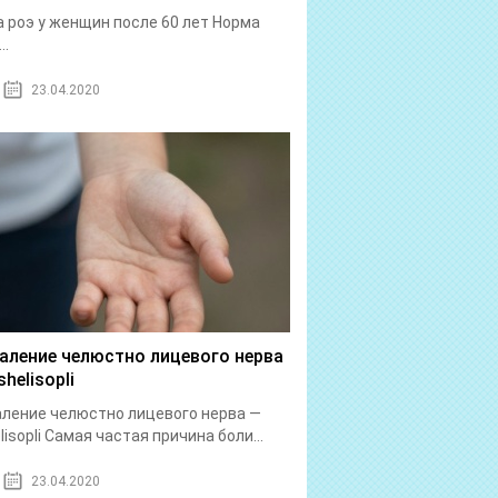
 роэ у женщин после 60 лет Норма
..
23.04.2020
аление челюстно лицевого нерва
helisopli
ление челюстно лицевого нерва —
lisopli Самая частая причина боли...
23.04.2020