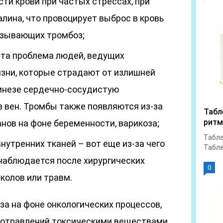
и крови при частых стрессах, при
лина, что провоцирует выброс в кровь
ызывающих тромбоз;
Эта проблема людей, ведущих
зни, которые страдают от излишней
мнезе сердечно-сосудистую
з вен. Тромбы также появляются из-за
Табл
ритм
нов на фоне беременности, варикоза;
Табле
утренних тканей – вот еще из-за чего
Табле
наблюдается после хирургических
0
колов или травм.
а на фоне онкологических процессов,
 отравлений токсическими веществами,