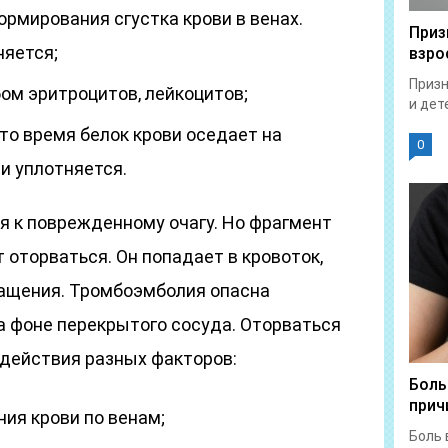
рмирования сгустка крови в венах.
Приз
няется;
взро
Призн
ом эритроцитов, лейкоцитов;
и дет
то время белок крови оседает на
0
и уплотняется.
я к поврежденному очагу. Но фрагмент
оторваться. Он попадает в кровоток,
ащения. Тромбоэмболия опасна
 фоне перекрытого сосуда. Оторваться
здействия разных факторов:
Боль
прич
ия крови по венам;
Боль 