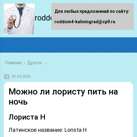
Для любых предложений по сайту:
roddom4-kaliningrad.ru
roddom4-kaliningrad@cp9.ru
Главная
›
Другое
05.04.2020
Можно ли лористу пить на
ночь
Лориста Н
Латинское название: Lorista H