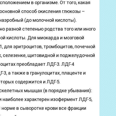
сположением в организме. От того, какая
 основной способ окисления глюкозы –
анаэробный (до молочной кислоты).
о разной степенью родства того или иного
ой кислоты. Для миокарда и мозговой
1, для эритроцитов, тромбоцитов, почечной
их, селезенке, щитовидной и поджелудочной
оцитах преобладает ЛДГ-3. ЛДГ-4
Г-3, а также в гранулоцитах, плаценте и
оторых содержится и ЛДГ-5.
скелетных мышцах (в порядке убывания):
ни наиболее характерен изофермент ЛДГ-5,
В норме в сыворотке крови все фракции