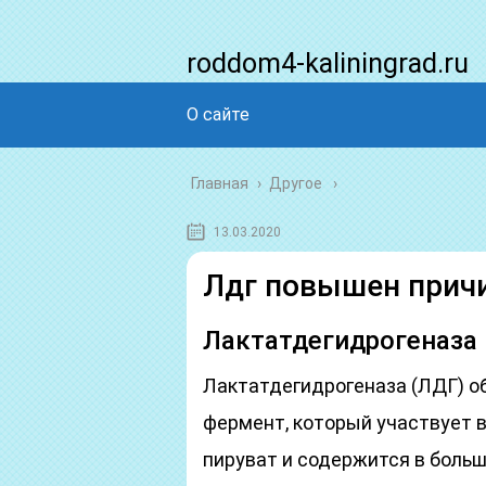
roddom4-kaliningrad.ru
О сайте
Главная
›
Другое
13.03.2020
Лдг повышен прич
Лактатдегидрогеназа
Лактатдегидрогеназа (ЛДГ) о
фермент, который участвует 
пируват и содержится в больш