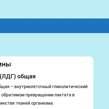
ины
 (ЛДГ) общая
бщая – внутриклеточный гликолитический
в обратимом превращении лактата в
инстве тканей организма.