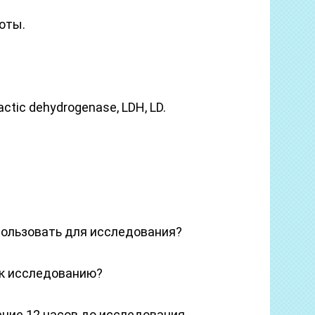
оты.
actic dehydrogenase, LDH, LD.
ользовать для исследования?
 к исследованию?
ние 12 часов до исследования.