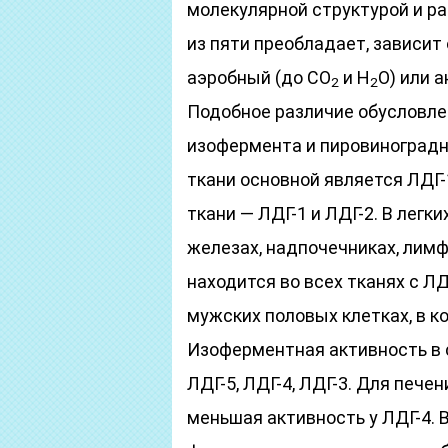
молекулярной структурой и ра
из пяти преобладает, зависит
аэробный (до CO
и H
O) или 
2
2
Подобное различие обусловлен
изофермента и пировиноградн
ткани основной является ЛДГ-
ткани — ЛДГ-1 и ЛДГ-2. В легк
железах, надпочечниках, лимф
находится во всех тканях с ЛД
мужских половых клетках, в к
Изоферментная активность в 
ЛДГ-5, ЛДГ-4, ЛДГ-3. Для пече
меньшая активность у ЛДГ-4. 