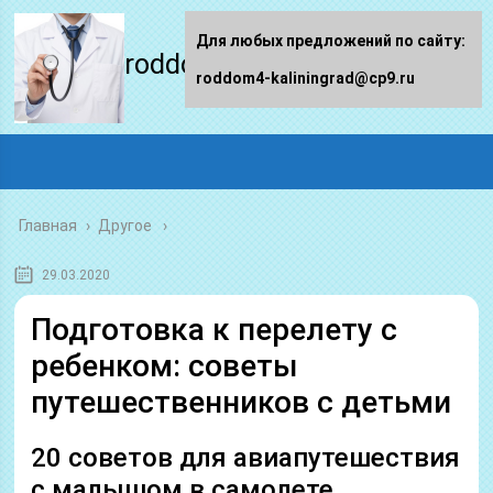
Для любых предложений по сайту:
roddom4-kaliningrad.ru
roddom4-kaliningrad@cp9.ru
Главная
›
Другое
29.03.2020
Подготовка к перелету с
ребенком: советы
путешественников с детьми
20 советов для авиапутешествия
с малышом в самолете