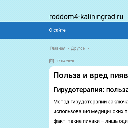
roddom4-kaliningrad.ru
О сайте
Главная
›
Другое
17.04.2020
Польза и вред пия
Гирудотерапия: польз
Метод гирудотерапии заключа
использования медицинских пи
факт: такие пиявки – лишь оди