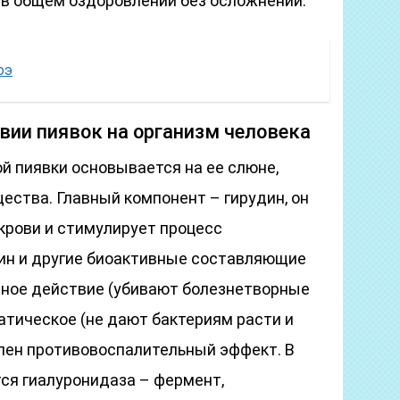
 в общем оздоровлении без осложнений.
оэ
вии пиявок на организм человека
 пиявки основывается на ее слюне,
ства. Главный компонент – гирудин, он
рови и стимулирует процесс
ин и другие биоактивные составляющие
ное действие (убивают болезнетворные
атическое (не дают бактериям расти и
лен противовоспалительный эффект. В
ся гиалуронидаза – фермент,