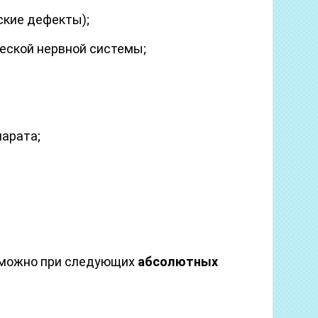
ские дефекты);
еской нервной системы;
парата;
зможно при следующих
абсолютных