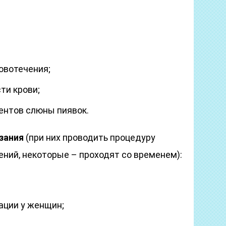
овотечения;
ти крови;
ентов слюны пиявок.
зания
(при них проводить процедуру
ений, некоторые – проходят со временем):
ации у женщин;