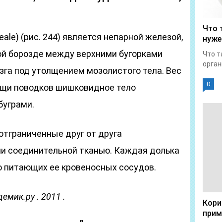
Что 
ale) (рис. 244) является непарной железой,
нуже
й борозде между верхними бугорками
Что т
орган
зга под утолщением мозолистого тела. Вес
0
мощи поводков шишковидное тело
буграми.
 отграниченные друг от друга
и соединительной тканью. Каждая долька
 питающих ее кровеносных сосудов.
емик.ру . 2011 .
Кори
прим