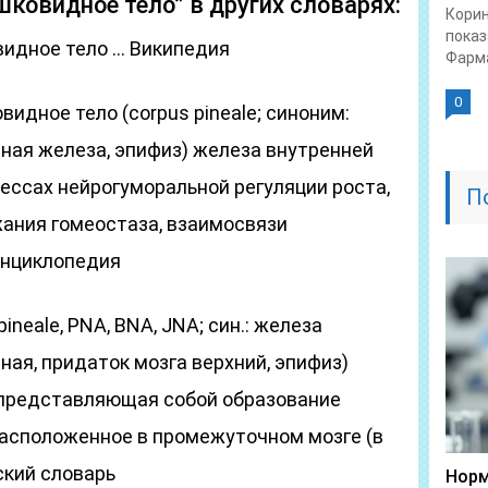
ковидное тело” в других словарях:
Корин
показ
идное тело … Википедия
Фарма
0
видное тело (corpus pineale; синоним:
ная железа, эпифиз) железа внутренней
ессах нейрогуморальной регуляции роста,
П
жания гомеостаза, взаимосвязи
энциклопедия
pineale, PNA, BNA, JNA; син.: железа
ая, придаток мозга верхний, эпифиз)
 представляющая собой образование
расположенное в промежуточном мозге (в
кий словарь
Норм