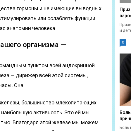
щества гормоны и не имеющие выводных
Приз
взро
стимулировать или ослаблять функции
Призн
тлас анатомии человека
и дет
0
нашего организма —
командным пунктом всей эндокринной
еза — дирижер всей этой системы,
часы. Она
й железы, большинство млекопитающих
 наибольшую активность. Это ей мы
Боль
прич
тью. Благодаря этой железе мы можем
Боль 