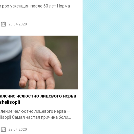
 роэ у женщин после 60 лет Норма
..
23.04.2020
аление челюстно лицевого нерва
helisopli
ление челюстно лицевого нерва —
lisopli Самая частая причина боли...
23.04.2020