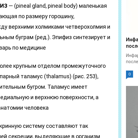
ФИЗ
— (pineal gland, pineal body) маленькая
ающая по размеру горошину,
жду верхними холмиками четверохолмия и
ьным буграм (ред.). Эпифиз синтезирует и
Инфа
посл
варь по медицине
Инфар
после
олее крупным отделом промежуточного
0
парный таламус (thalamus) (рис. 253),
ительным бугром. Таламус имеет
едиальную и верхнюю поверхности, а
анатомии человека
кринную систему составляют так
ей секреции, выделяющие в организм