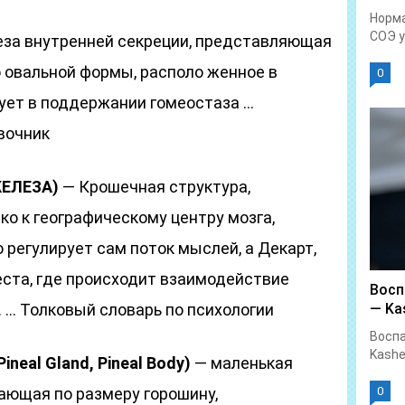
Норма
СОЭ у.
за внутренней секреции, представляющая
 овальной формы, располо женное в
0
ует в поддержании гомеостаза …
вочник
ЕЛЕЗА)
— Крошечная структура,
о к географическому центру мозга,
о регулирует сам поток мыслей, а Декарт,
еста, где происходит взаимодействие
Восп
 … Толковый словарь по психологии
— Kas
Воспа
Kashe
neal Gland, Pineal Body)
— маленькая
ающая по размеру горошину,
0