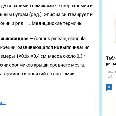
жду верхними холмиками четверохолмия и
ьным буграм (ред.). Эпифиз синтезирует и
тонин и ряд… … Медицинские термины
шишковидная
— (corpus pineale, glandula
секреции, развивающаяся из выпячивания
меры 1×0,6х Х0,4 см, масса около 0,3 г.
Табл
ритм
хних холмиков крыши среднего мозга.
Табле
 терминов и понятий по анатомии
Табле
0
кое