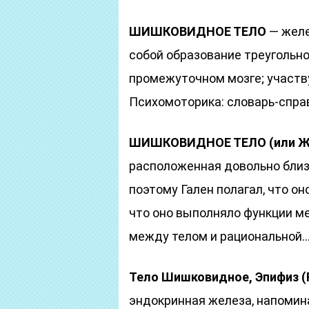
ШИШКОВИДНОЕ ТЕЛО
— желе
собой образование треугольно
промежуточном мозге; участв
Психомоторика: cловарь-спра
ШИШКОВИДНОЕ ТЕЛО (или Ж
расположенная довольно близк
поэтому Гален полагал, что он
что оно выполняло функции м
между телом и рациональной…
Тело Шишковидное, Эпифиз (Pi
эндокринная железа, напомин