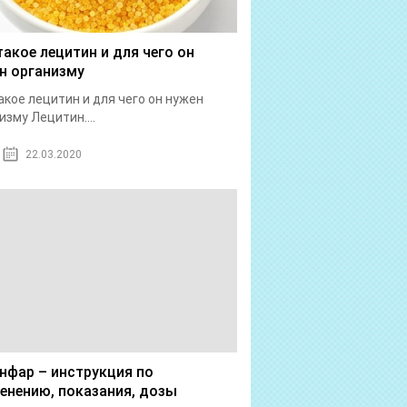
такое лецитин и для чего он
н организму
акое лецитин и для чего он нужен
изму Лецитин....
22.03.2020
нфар – инструкция по
енению, показания, дозы