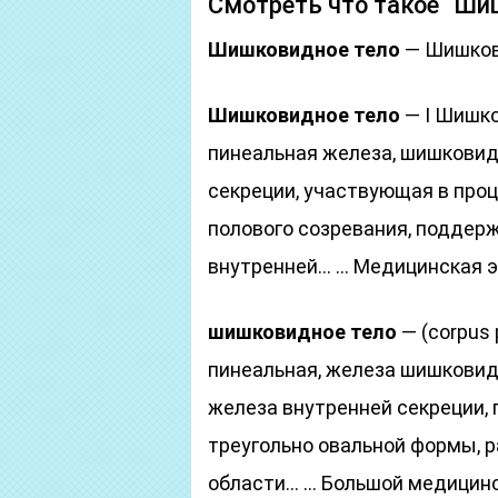
Смотреть что такое “Шиш
Шишковидное тело
— Шишков
Шишковидное тело
— I Шишко
пинеальная железа, шишковид
секреции, участвующая в проц
полового созревания, поддер
внутренней… … Медицинская 
шишковидное тело
— (corpus 
пинеальная, железа шишковидн
железа внутренней секреции,
треугольно овальной формы, 
области… … Большой медицинс