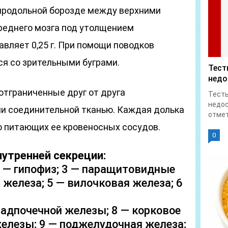
продольной борозде между верхними
реднего мозга под утолщением
авляет 0,25 г. При помощи поводков
я со зрительными буграми.
Тест
недо
 отграниченные друг от друга
Тесты
недос
и соединительной тканью. Каждая долька
отмет
 питающих ее кровеносных сосудов.
0
нутренней секреции:
2 — гипофиз; 3 — паращитовидные
железа; 5 — вилочковая железа; 6
надпочечной железы; 8 — корковое
елезы; 9 — поджелудочная железа;