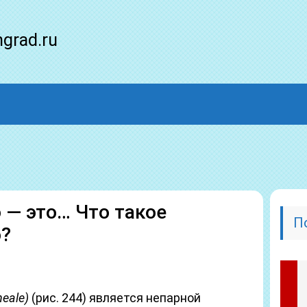
ngrad.ru
— это… Что такое
П
?
neale)
(рис. 244) является непарной