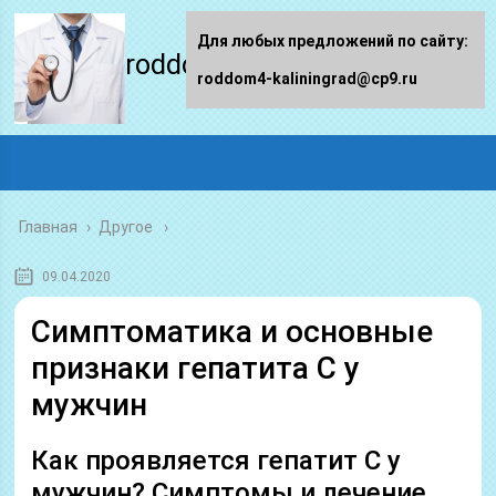
Для любых предложений по сайту:
roddom4-kaliningrad.ru
roddom4-kaliningrad@cp9.ru
Главная
›
Другое
09.04.2020
Симптоматика и основные
признаки гепатита С у
мужчин
Как проявляется гепатит С у
мужчин? Симптомы и лечение