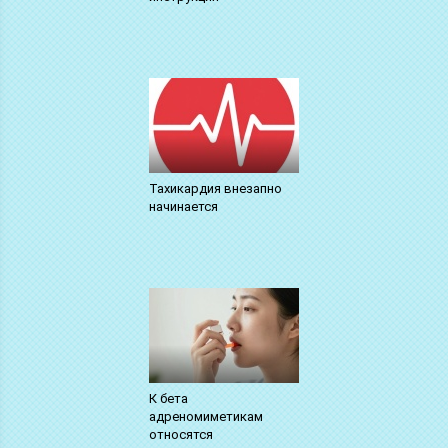
Тахикардия внезапно
начинается
К бета
адреномиметикам
относятся