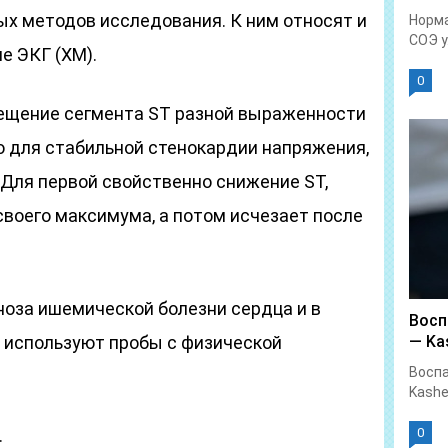
х методов исследования. К ним относят и
Норма
СОЭ у.
е ЭКГ (ХМ).
0
ещение сегмента ST разной выраженности
о для стабильной стенокардии напряжения,
 Для первой свойственно снижение ST,
воего максимума, а потом исчезает после
ноза ишемической болезни сердца и в
Восп
 используют пробы с физической
— Kas
Воспа
Kashe
.
0