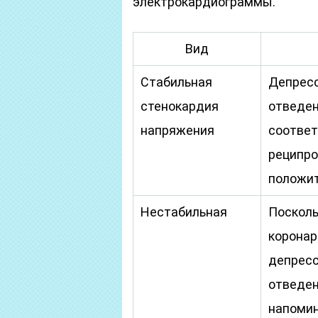
электрокардиограммы.
Вид
Стабильная
Депресс
стенокардия
отведен
напряжения
соответ
реципро
положит
Нестабильная
Посколь
коронар
депресс
отведен
напомин