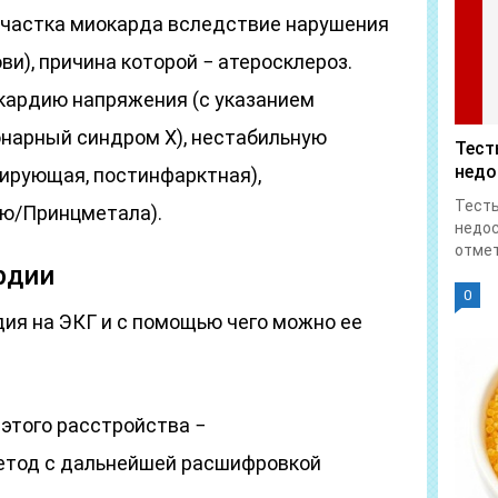
участка миокарда вследствие нарушения
ви), причина которой − атеросклероз.
кардию напряжения (с указанием
онарный синдром Х), нестабильную
Тест
недо
сирующая, постинфарктная),
Тесты
ую/Принцметала).
недос
отмет
рдии
0
ия на ЭКГ и с помощью чего можно ее
этого расстройства −
етод с дальнейшей расшифровкой