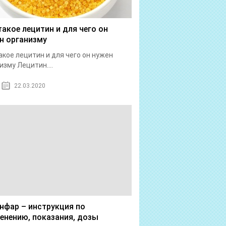
такое лецитин и для чего он
н организму
акое лецитин и для чего он нужен
изму Лецитин....
22.03.2020
нфар – инструкция по
енению, показания, дозы