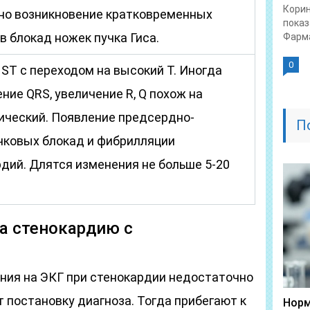
Корин
о возникновение кратковременных
показ
в блокад ножек пучка Гиса.
Фарма
0
ST с переходом на высокий Т. Иногда
ние QRS, увеличение R, Q похож на
ический. Появление предсердно-
П
ковых блокад и фибрилляции
дий. Длятся изменения не больше 5-20
а стенокардию с
ения на ЭКГ при стенокардии недостаточно
т постановку диагноза. Тогда прибегают к
Норм