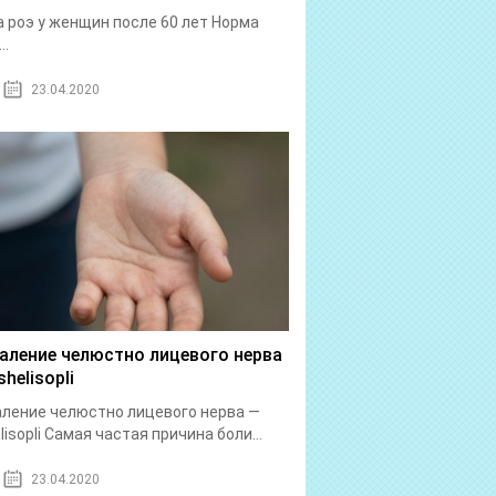
 роэ у женщин после 60 лет Норма
..
23.04.2020
аление челюстно лицевого нерва
helisopli
ление челюстно лицевого нерва —
lisopli Самая частая причина боли...
23.04.2020