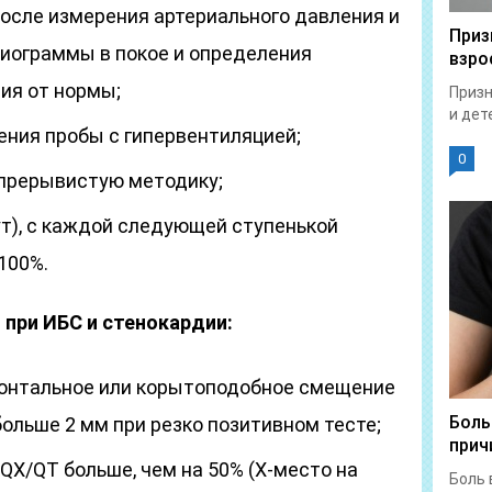
осле измерения артериального давления и
Приз
иограммы в покое и определения
взро
ия от нормы;
Призн
и дет
ния пробы с гипервентиляцией;
0
прерывистую методику;
ут), с каждой следующей ступенькой
100%.
при ИБС и стенокардии:
зонтальное или корытоподобное смещение
Боль
больше 2 мм при резко позитивном тесте;
прич
QX/QT больше, чем на 50% (Х-место на
Боль 