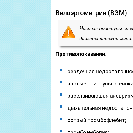
Велоэргометрия (ВЭМ)
Частые приступы стен
диагностической манип
Противопоказания
:
сердечная недостаточность 
частые приступы стенока
расслаивающая аневризм
дыхательная недостаточ
острый тромбофлебит;
тромбоэмболия;