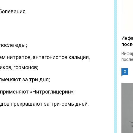
болевания.
Инфа
посл
после еды;
Инфар
м нитратов, антагонистов кальция,
после
иков, гормонов;
0
меняют за три дня;
 применяют «Нитроглицерин»;
дов прекращают за три-семь дней.