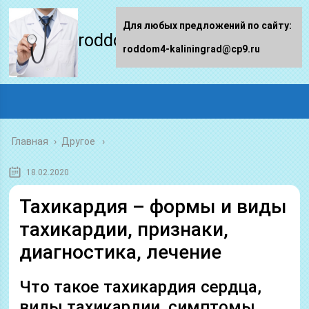
Для любых предложений по сайту:
roddom4-kaliningrad.ru
roddom4-kaliningrad@cp9.ru
Главная
›
Другое
18.02.2020
Тахикардия – формы и виды
тахикардии, признаки,
диагностика, лечение
Что такое тахикардия сердца,
виды тахикардии, симптомы,