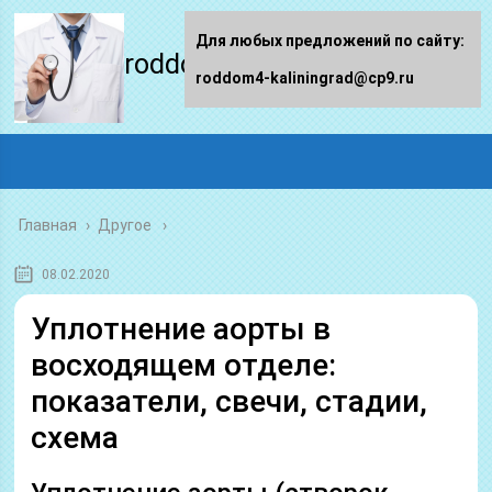
Для любых предложений по сайту:
roddom4-kaliningrad.ru
roddom4-kaliningrad@cp9.ru
Главная
›
Другое
08.02.2020
Уплотнение аорты в
восходящем отделе:
показатели, свечи, стадии,
схема