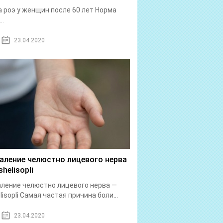
 роэ у женщин после 60 лет Норма
..
23.04.2020
аление челюстно лицевого нерва
helisopli
ление челюстно лицевого нерва —
lisopli Самая частая причина боли...
23.04.2020