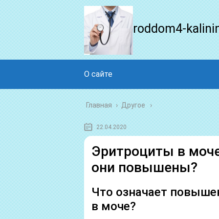
roddom4-kalini
О сайте
Главная
›
Другое
22.04.2020
Эритроциты в моче 
они повышены?
Что означает повыше
в моче?