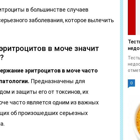
итроциты в большинстве случаев
серьезного заболевания, которое вылечить
.
Тест
 эритроцитов в моче значит
недо
?
Тесты
недос
ержание эритроцитов в моче часто
отмет
патологии.
Предназначены для
0
ом и защиты его от токсинов, их
оче часто является одним из важных
ющих об произошедших серьезных
а.