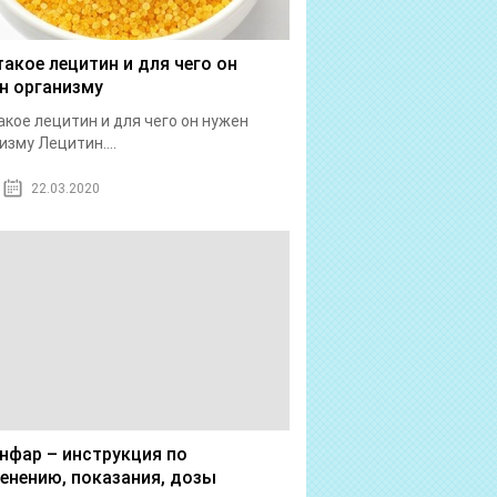
такое лецитин и для чего он
н организму
акое лецитин и для чего он нужен
изму Лецитин....
22.03.2020
нфар – инструкция по
енению, показания, дозы