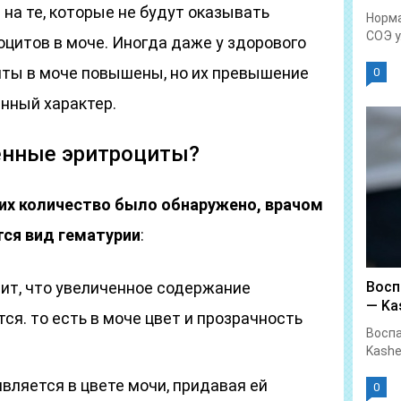
на те, которые не будут оказывать
Норма
СОЭ у.
цитов в моче. Иногда даже у здорового
иты в моче повышены, но их превышение
0
нный характер.
енные эритроциты?
 их количество было обнаружено, врачом
тся вид гематурии
:
чит, что увеличенное содержание
Восп
— Kas
ся. то есть в моче цвет и прозрачность
Воспа
Kashe
вляется в цвете мочи, придавая ей
0