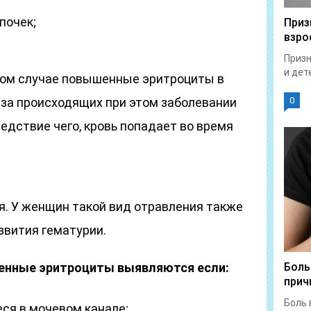
почек;
Приз
взро
Призн
и дет
том случае повышенные эритроциты в
за происходящих при этом заболевании
0
едствие чего, кровь попадает во время
я. У женщин такой вид отравления также
звития гематурии.
енные эритроциты выявляются если:
Боль
прич
Боль 
ся в мочевом канале;