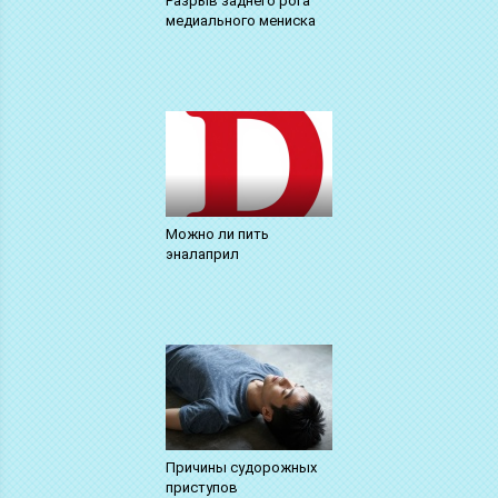
Разрыв заднего рога
медиального мениска
Можно ли пить
эналаприл
Причины судорожных
приступов