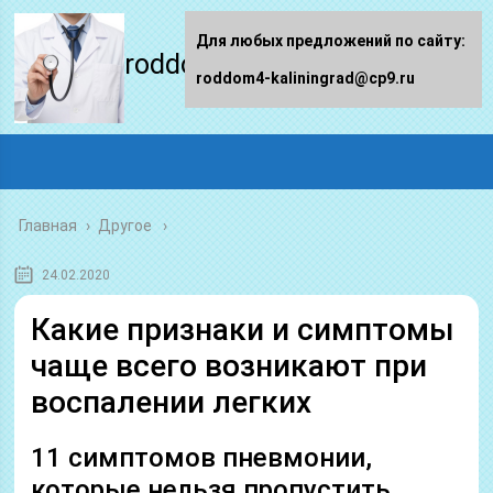
Для любых предложений по сайту:
roddom4-kaliningrad.ru
roddom4-kaliningrad@cp9.ru
Главная
›
Другое
24.02.2020
Какие признаки и симптомы
чаще всего возникают при
воспалении легких
11 симптомов пневмонии,
которые нельзя пропустить