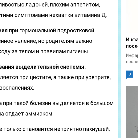
ливостью ладоней, плохим аппетитом,
гими симптомами нехватки витамина Д.
ния
при гормональной подростковой
Инфа
енное явление, но родителям важно
посл
ходу за телом и правилам гигиены.
Инфар
после
вания выделительной системы.
0
яется при цистите, а также при уретрите,
 воспалениях.
 при такой болезни выделяется в большом
на отдает аммиаком.
 только становится неприятно пахнущей,