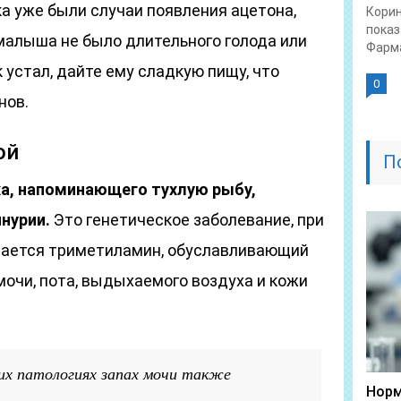
ка уже были случаи появления ацетона,
Корин
показ
малыша не было длительного голода или
Фарма
 устал, дайте ему сладкую пищу, что
0
нов.
ой
П
ха, напоминающего тухлую рыбу,
нурии.
Это генетическое заболевание, при
вается триметиламин, обуславливающий
мочи, пота, выдыхаемого воздуха и кожи
их патологиях запах мочи также
Норм