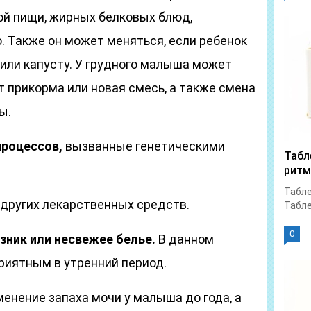
ой пищи, жирных белковых блюд,
. Также он может меняться, если ребенок
у или капусту. У грудного малыша может
 прикорма или новая смесь, а также смена
ы.
роцессов,
вызванные генетическими
Табл
ритм
Табле
 других лекарственных средств.
Табле
0
зник или несвежее белье.
В данном
приятным в утренний период.
енение запаха мочи у малыша до года, а