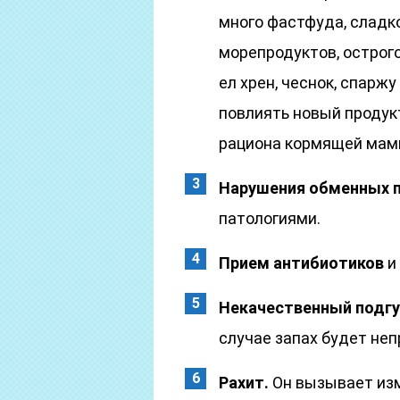
много фастфуда, сладк
морепродуктов, острого
ел хрен, чеснок, спарж
повлиять новый продукт
рациона кормящей мам
Нарушения обменных п
патологиями.
Прием антибиотиков
и
Некачественный подгу
случае запах будет не
Рахит.
Он вызывает изм