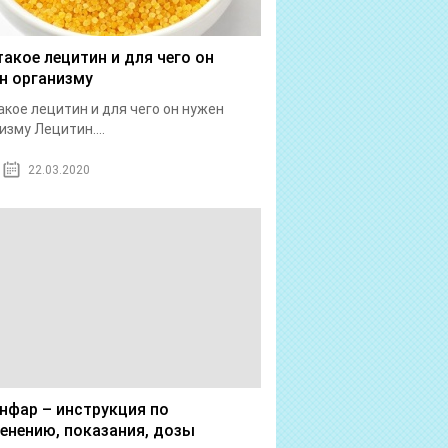
такое лецитин и для чего он
н организму
акое лецитин и для чего он нужен
изму Лецитин....
22.03.2020
нфар – инструкция по
енению, показания, дозы