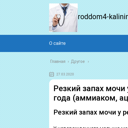
roddom4-kalini
О сайте
Главная
›
Другое
27.03.2020
Резкий запах мочи 
года (аммиаком, а
Резкий запах мочи у 