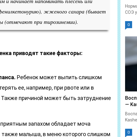
м и начинает напоминать плесень или
Норма
фенилкетонурию), жженого сахара (бывает
СОЭ у.
ты (отмечают при тирозинемии).
0
енка приводят такие факторы:
ланса.
Ребенок может выпить слишком
ерять ее, например, при рвоте или в
. Также причиной может быть затруднение
Восп
— Kas
Воспа
Kashe
приятным запахом обладает моча
0
а также малыша, в меню которого слишком