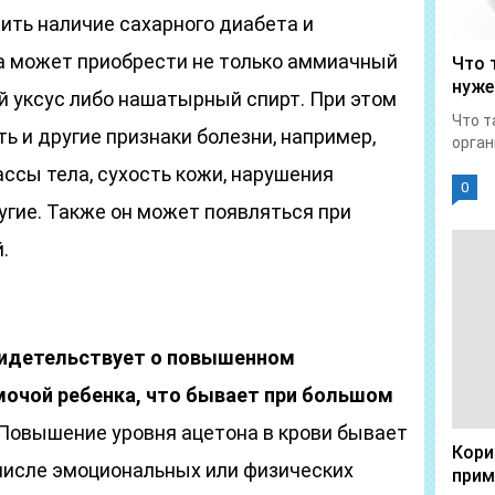
ить наличие сахарного диабета и
а может приобрести не только аммиачный
Что 
нуже
й уксус либо нашатырный спирт. При этом
Что т
ь и другие признаки болезни, например,
орган
ссы тела, сухость кожи, нарушения
0
угие. Также он может появляться при
.
видетельствует о повышенном
мочой ребенка, что бывает при большом
Повышение уровня ацетона в крови бывает
Кори
 числе эмоциональных или физических
прим