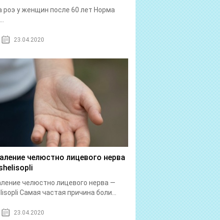
 роэ у женщин после 60 лет Норма
..
23.04.2020
аление челюстно лицевого нерва
helisopli
ление челюстно лицевого нерва —
lisopli Самая частая причина боли...
23.04.2020