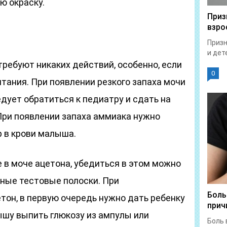
ю окраску.
Приз
взро
Призн
и дет
требуют никаких действий, особенно, если
0
тания. При появлении резкого запаха мочи
едует обратиться к педиатру и сдать на
 При появлении запаха аммиака нужно
р в крови малыша.
 в моче ацетона, убедиться в этом можно
ьные тестовые полоски. При
Боль
тон, в первую очередь нужно дать ребенку
прич
ышу выпить глюкозу из ампулы или
Боль 