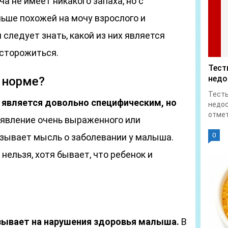
 не имеет никакого запаха, но с
ьше похожей на мочу взрослого и
следует знать, какой из них является
асторожиться.
Тест
недо
 норме?
Тесты
е является довольно специфическим, но
недос
отмет
явление очень выраженного или
0
ызывает мысль о заболевании у малыша.
нельзя, хотя бывает, что ребенок и
азывает на нарушения здоровья малыша.
В