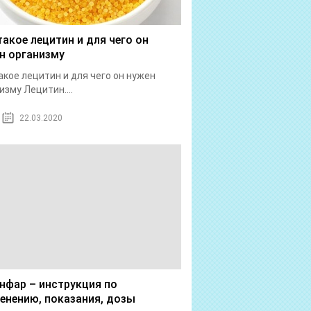
такое лецитин и для чего он
н организму
акое лецитин и для чего он нужен
изму Лецитин....
22.03.2020
нфар – инструкция по
енению, показания, дозы