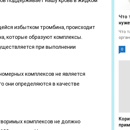
сов поддерживает нашу кровь в жидком
Что 
нуже
ейся избытком тромбина, происходит
Что т
а, которые образуют комплексы.
орган
уществляется при выполнении
0
номерных комплексов не является
го они определяются в качестве
Кори
творимых комплексов не должно
прим