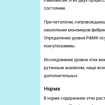
Равновесие этих двух процес
состоянии.
При патологии, сопровождающ
накопление мономеров фибрин
Определение уровня РФМК ос
коагулограммы.
Исследование уровня этих мо
рутинным анализом, чаще все
дополнительных.
Норма
В норме содержание этих рас