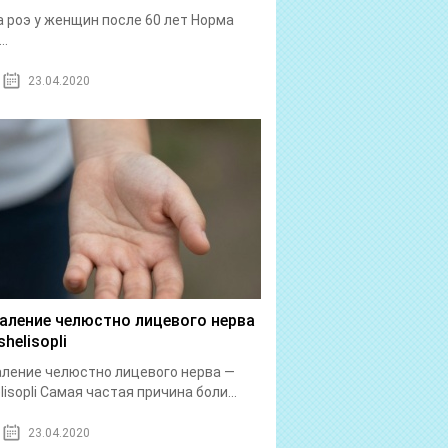
 роэ у женщин после 60 лет Норма
..
23.04.2020
аление челюстно лицевого нерва
helisopli
ление челюстно лицевого нерва —
lisopli Самая частая причина боли...
23.04.2020