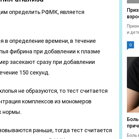
Приз
щим определить РФМК, является
взро
Призн
и дет
я в определение времени, в течение
0
пья фибрина при добавлении к плазме
мер засекают сразу при добавлении
ечение 150 секунд.
хлопья не образуются, то тест считается
ентрация комплексов из мономеров
х нормы.
Боль
прич
зовываются раньше, тогда тест считается
Боль 