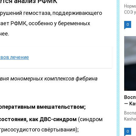
ается анализ РФМК
Норма
арушений гемостаза, поддерживающего
СОЭ у.
рает РФМК, особенно у беременных
0
нее.
рвов лечение
ровня мономерных комплексов фибрина
Восп
— Kas
 оперативным вмешательством;
Воспа
 состояния, как ДВС-синдром
(синдром
Kashe
рисосудистого свёртывания);
0