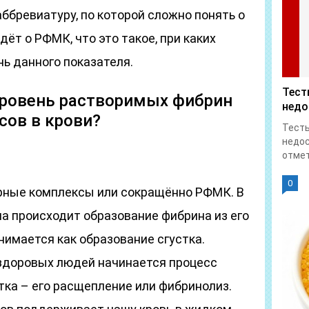
ббревиатуру, по которой сложно понять о
дёт о РФМК, что это такое, при каких
ь данного показателя.
Тест
уровень растворимых фибрин
недо
ов в крови?
Тесты
недос
отмет
0
ные комплексы или сокращённо РФМК. В
а происходит образование фибрина из его
нимается как образование сгустка.
 здоровых людей начинается процесс
ка – его расщепление или фибринолиз.