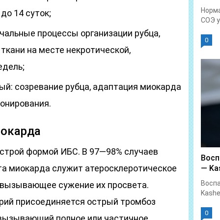
Норма
 до 14 суток;
СОЭ у.
чальные процессы организации рубца,
0
ткани на месте некротической,
едель;
й: созревание рубца, адаптация миокарда
онирования.
иокарда
строй формой ИБС. В 97—98% случаев
Восп
та миокарда служит атеросклеротическое
— Kas
Воспа
 вызывающее сужение их просвета.
Kashe
ерий присоединяется острый тромбоз
0
 вызывающий полное или частичное