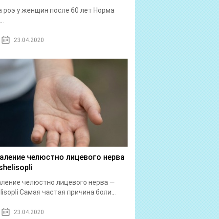
 роэ у женщин после 60 лет Норма
..
23.04.2020
аление челюстно лицевого нерва
helisopli
ление челюстно лицевого нерва —
lisopli Самая частая причина боли...
23.04.2020