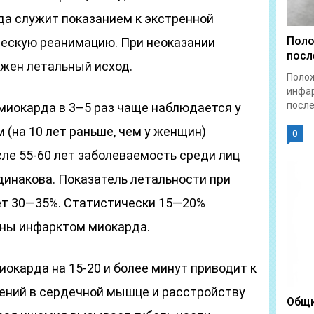
а служит показанием к экстренной
Поло
ческую реанимацию. При неоказании
посл
жен летальный исход.
Полож
инфа
после
 миокарда в 3–5 раз чаще наблюдается у
 (на 10 лет раньше, чем у женщин)
0
ле 55-60 лет заболеваемость среди лиц
динакова. Показатель летальности при
ет 30—35%. Статистически 15—20%
ены инфарктом миокарда.
окарда на 15-20 и более минут приводит к
ений в сердечной мышце и расстройству
Общи