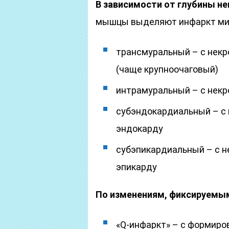
В зависимости от глубины н
мышцы выделяют инфаркт ми
трансмуральный – с некр
(чаще крупноочаговый)
интрамуральный – с некр
субэндокардиальный – с 
эндокарду
субэпикардиальный – с н
эпикарду
По изменениям, фиксируемым
«Q-инфаркт» – с формиров