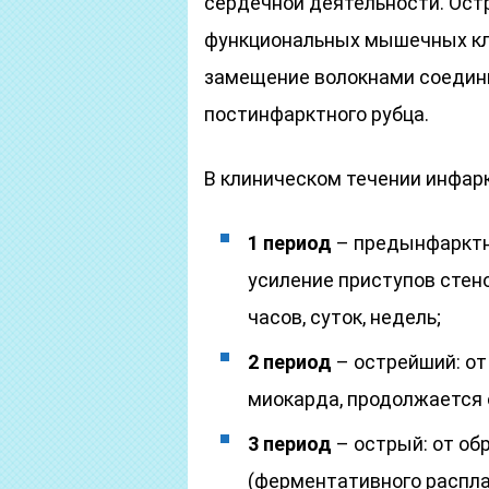
сердечной деятельности. Ост
функциональных мышечных кле
замещение волокнами соединит
постинфарктного рубца.
В клиническом течении инфар
1 период
– предынфарктн
усиление приступов стен
часов, суток, недель;
2 период
– острейший: от
миокарда, продолжается о
3 период
– острый: от об
(ферментативного распл