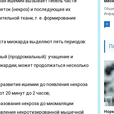
рая ишемия вызывает гибель части
миок
ток (некроз) и последующее их
Общий
Инфар
ельной ткани, т. е. формирование
0
кта миокарда выделяют пять периодов:
П
ый (продромальный): учащение и
окардии, может продолжаться несколько
 развития ишемии до появления некроза
т 20 минут до 2 часов;
разования некроза до миомаляции
Норм
авления некротизированной мышечной