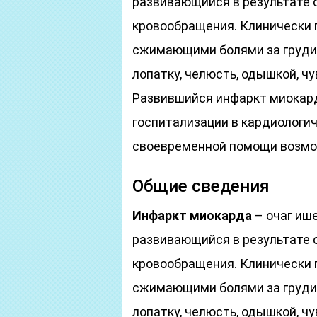
развивающийся в результате 
кровообращения. Клинически 
сжимающими болями за грудин
лопатку, челюсть, одышкой, ч
Развившийся инфаркт миокард
госпитализации в кардиологи
своевременной помощи возмо
Общие сведения
Инфаркт миокарда
– очаг иш
развивающийся в результате 
кровообращения. Клинически 
сжимающими болями за грудин
лопатку, челюсть, одышкой, ч