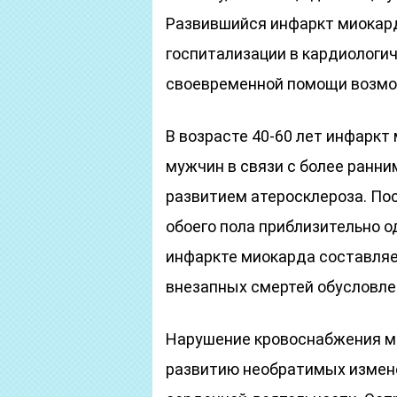
Развившийся инфаркт миокард
госпитализации в кардиологи
своевременной помощи возмо
В возрасте 40-60 лет инфаркт
мужчин в связи с более ранним
развитием атеросклероза. Пос
обоего пола приблизительно о
инфаркте миокарда составля
внезапных смертей обусловл
Нарушение кровоснабжения ми
развитию необратимых измен