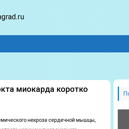
ngrad.ru
кта миокарда коротко
П
емического некроза сердечной мышцы,