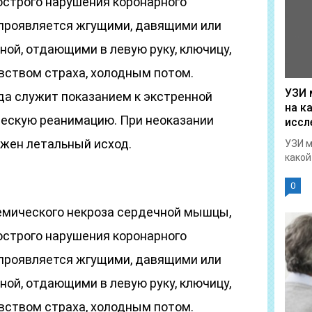
острого нарушения коронарного
проявляется жгущими, давящими или
ой, отдающими в левую руку, ключицу,
увством страха, холодным потом.
УЗИ 
а служит показанием к экстренной
на к
ческую реанимацию. При неоказании
иссл
жен летальный исход.
УЗИ м
какой 
0
емического некроза сердечной мышцы,
острого нарушения коронарного
проявляется жгущими, давящими или
ой, отдающими в левую руку, ключицу,
увством страха, холодным потом.