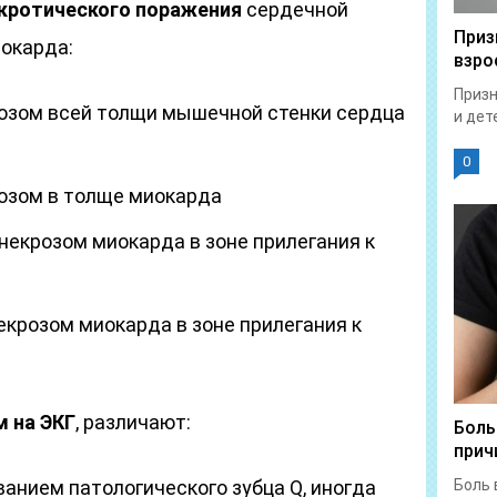
екротического поражения
сердечной
Приз
окарда:
взро
Призн
озом всей толщи мышечной стенки сердца
и дет
0
озом в толще миокарда
некрозом миокарда в зоне прилегания к
екрозом миокарда в зоне прилегания к
 на ЭКГ
, различают:
Боль
прич
анием патологического зубца Q, иногда
Боль 