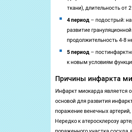
ткани), длительность от 2
4 период
– подострый: на
развитие грануляционной 
продолжительность 4-8 н
5 период
– постинфарктны
к новым условиям функци
Причины инфаркта м
Инфаркт миокарда является о
основой для развития инфарк
поражение венечных артерий,
Нередко к атеросклерозу арт
пораженного участка сосуда,