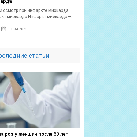
арда
 осмотр при инфаркте миокарда
кт миокарда Инфаркт миокарда –...
01.04.2020
оследние статьи
а роэ у женщин после 60 лет