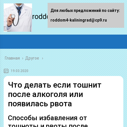
Для любых предложений по сайту:
roddom4-kaliningrad.ru
roddom4-kaliningrad@cp9.ru
Главная
›
Другое
19.03.2020
Что делать если тошнит
после алкоголя или
появилась рвота
Способы избавления от
тошноты и рвоты после