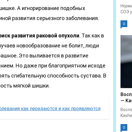
Норма
шишке. А игнорирование подобных
СОЭ у.
иной развития серьезного заболевания.
0
риск развития раковой опухоли
. Так как в
чаев новообразование не болит, люди
рашное. Это выливается в развитие
чением. Но даже при благоприятном исходе
ять сгибательную способность сустава. В
ность мягкой шишки.
Восп
— Kas
олевания как передаются и как проявляются
Воспа
Kashe
0