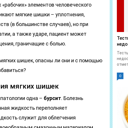
ых «рабочих» элементов человеческого
никают мягкие шишки – уплотнения,
ств (в большинстве случаев), но при
тии, а также ударе, пациент может
Тест
ния, граничащие с болью.
недо
Тесты
недос
мягких шишек, опасны ли они и с помощью
отмет
збавиться?
0
ия мягких шишек
 патологии одна –
бурсит
. Болезнь
очная жидкость переполняет
идкость служит для облегчения
 своеобразным смазочным материалом.