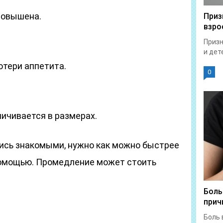
повышена.
Приз
взро
Призн
и дет
отери аппетита.
0
ичивается в размерах.
ись знакомыми, нужно как можно быстрее
помощью. Промедление может стоить
Боль
прич
Боль 