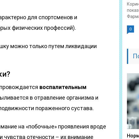
Корин
показ
арактерно для спортсменов и
Фарма
рых физических профессий).
0
ишку можно только путем ликвидации
П
ки?
сопровождается
воспалительным
 выливается в отравление организма и
одвижности пораженного сустава.
мание на «побочные» проявления вроде
Норм
и чувства отечности – их внимание