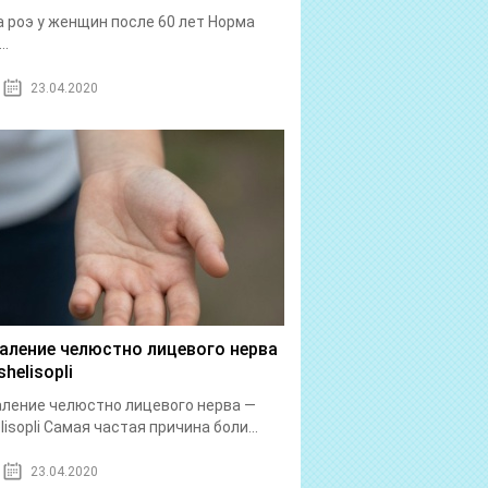
 роэ у женщин после 60 лет Норма
..
23.04.2020
аление челюстно лицевого нерва
helisopli
ление челюстно лицевого нерва —
lisopli Самая частая причина боли...
23.04.2020