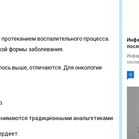
протеканием воспалительного процесса.
Инфа
посл
кой формы заболевания.
Инфар
после
илось выше, отличаются. Для онкологии
0
ю.
снимаются традиционными анальгетиками.
ердеет.