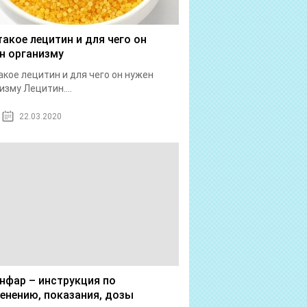
такое лецитин и для чего он
н организму
акое лецитин и для чего он нужен
изму Лецитин....
22.03.2020
нфар – инструкция по
енению, показания, дозы