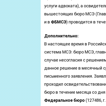
услуги адвоката), а освидете
вышестоящих бюро МСЭ (Главн
и в
ФБМСЭ
) проводится в теч
Дополнительно:
В настоящее время в Российс
система МСЭ: бюро МСЭ, глав
случае несогласия с решение
данное решение в месячный ср
письменного заявления. Заявл
проходил освидетельствование
бюро в течение месяца со дн
Федеральное бюро
(127486, г