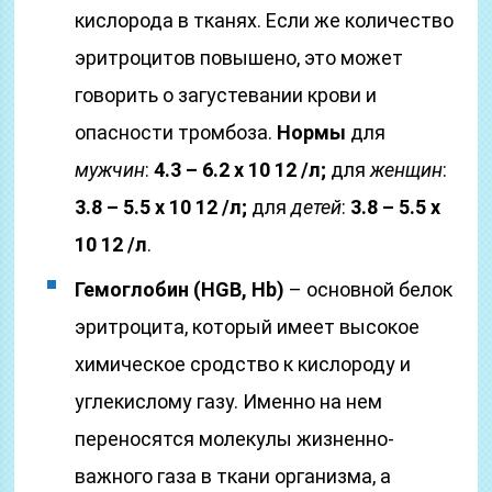
кислорода в тканях. Если же количество
эритроцитов повышено, это может
говорить о загустевании крови и
опасности тромбоза.
Нормы
для
мужчин
:
4.3 – 6.2 х 10 12 /л;
для
женщин
:
3.8 – 5.5 х 10 12 /л;
для
детей
:
3.8 – 5.5 х
10 12 /л
.
Гемоглобин (HGB, Hb)
– основной белок
эритроцита, который имеет высокое
химическое сродство к кислороду и
углекислому газу. Именно на нем
переносятся молекулы жизненно-
важного газа в ткани организма, а